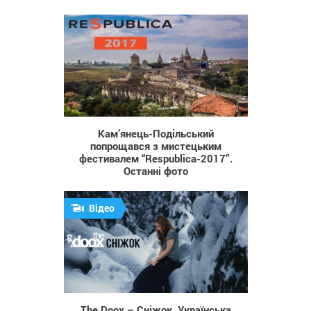
280
Кам’янець-Подільський
попрощався з мистецьким
фестивалем “Respublica-2017”.
Останні фото
Відео
917
The Doox – Сніжок. Українська