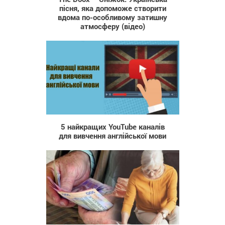
пісня, яка допоможе створити
вдома по-оcобливому затишну
атмосферу (відео)
3 662
5 найкращих YouTube каналів
для вивчення англійської мови
96