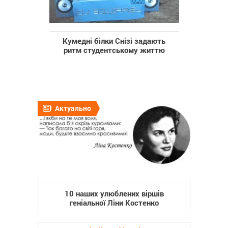
Кумедні білки Снізі задають
ритм студентському життю
Актуально
10 наших улюблених віршів
геніальної Ліни Костенко