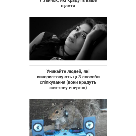
7 звичок, які крадуть ваше
щастя
Уникайте людей, які
використовують ці 3 способи
спілкування (вони крадуть
життєву енергію)