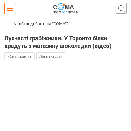
А тобі подобається “COMA”?
Пухнасті грабіжники. У Торонто білки
крадуть з магазину шоколадки (відео)
Життя жартує
Лапи і хвости