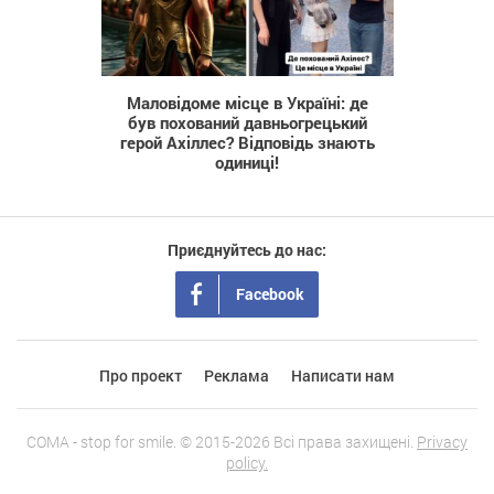
1 355
Маловідоме місце в Україні: де
був похований давньогрецький
герой Ахіллес? Відповідь знають
одиниці!
Приєднуйтесь до нас:
Facebook
Про проект
Реклама
Написати нам
COMA - stop for smile. © 2015-2026 Всі права захищені.
Privacy
policy.