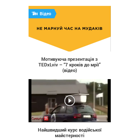
Відео
753
Мотивуюча презентація з
TEDxLviv – “7 кроків до мрії”
(відео)
1 030
Найшвидший курс водійської
майстерності