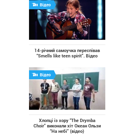
Відео
14-річний самоучка переспівав
“Smells like teen spirit”. Відео
Відео
Хлопці із хору “The Drymba
Choir” виконали хіт Океан Ользи
“На небі” (відео)