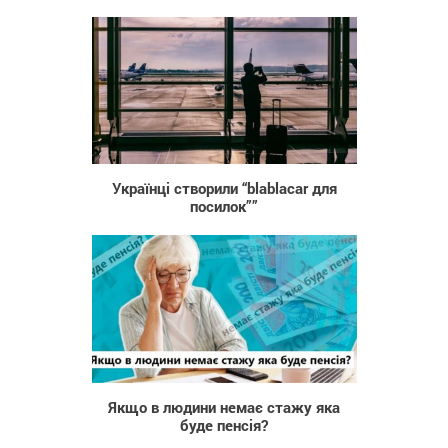
336
Українці створили “blablacar для
посилок””
228
Якщо в людини немає стажу яка
буде пенсія?