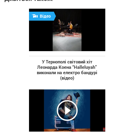
Відео
У Тернополі cвітовий хіт
Леонарда Коена “Halleluyah”
виконали на електро бандурі
(відео)