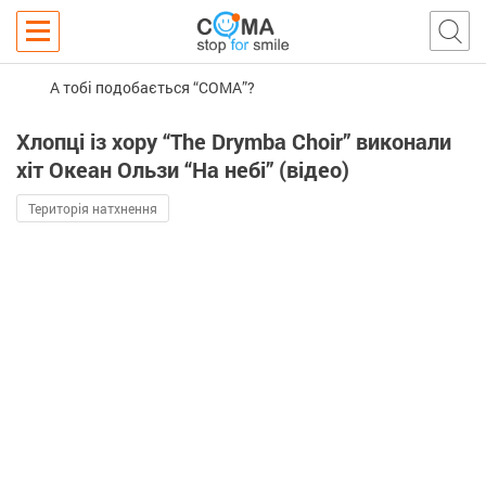
А тобі подобається “COMA”?
Хлопці із хору “The Drymba Choir” виконали
хіт Океан Ользи “На небі” (відео)
Територія натхнення