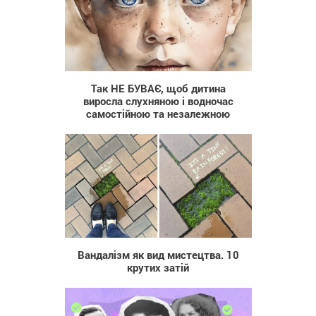
393
Так НЕ БУВАЄ, щоб дитина
виросла слухняною і водночас
самостійною та незалежною
407
Вандалізм як вид мистецтва. 10
крутих затій