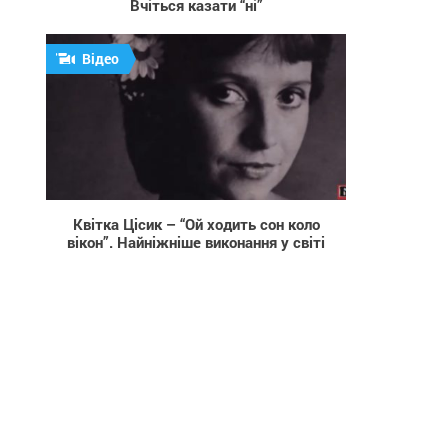
Вчіться казати “ні”
Відео
2 530
Квітка Цісик – “Ой ходить сон коло
вікон”. Найніжніше виконання у світі