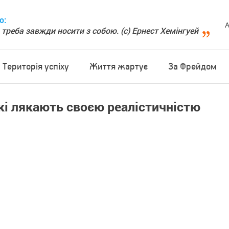
о:
А
 треба завжди носити з собою. (с) Ернест Хемінгуей
Територія успіху
Життя жартує
За Фрейдом
кі лякають своєю реалістичністю