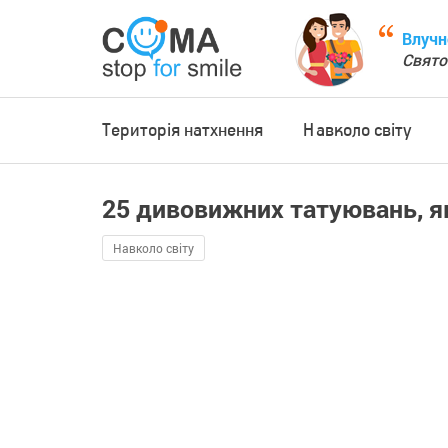
Влучн
Свято
Територія натхнення
Навколо світу
25 дивовижних татуювань, я
Навколо світу