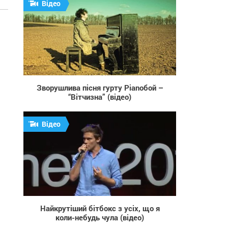
Відео
9 495
Зворушлива пісня гурту Pianoбой –
“Вітчизна” (відео)
Відео
883
Найкрутіший бітбокс з усіх, що я
коли-небудь чула (відео)