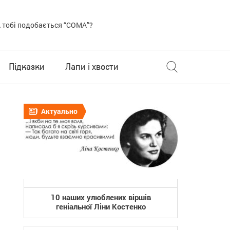
 тобі подобається “COMA”?
Підказки
Лапи і хвости
Актуально
10 наших улюблених віршів
геніальної Ліни Костенко