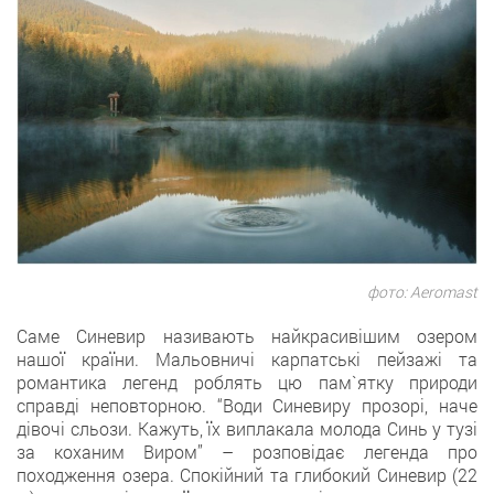
фото: Aeromast
Саме Синевир називають найкрасивішим озером
нашої країни. Мальовничі карпатські пейзажі та
романтика легенд роблять цю пам`ятку природи
справді неповторною. “Води Синевиру прозорі, наче
дівочі сльози. Кажуть, їх виплакала молода Синь у тузі
за коханим Виром” – розповідає легенда про
походження озера. Спокійний та глибокий Синевир (22