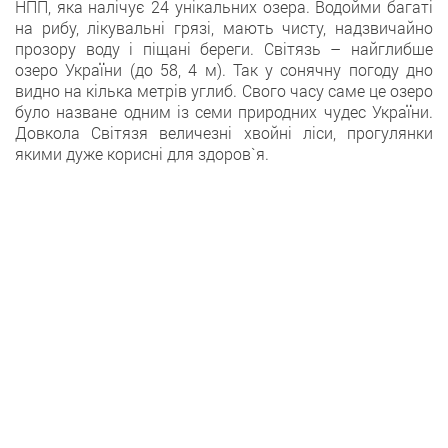
НПП, яка налічує 24 унікальних озера. Водойми багаті
на рибу, лікувальні грязі, мають чисту, надзвичайно
прозору воду і піщані береги. Світязь – найглибше
озеро України (до 58, 4 м). Так у сонячну погоду дно
видно на кілька метрів углиб. Свого часу саме це озеро
було назване одним із семи природних чудес України.
Довкола Світязя величезні хвойні ліси, прогулянки
якими дуже корисні для здоров`я.