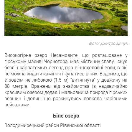
фото: Дмитро Дячук
Високогірне озеро Несамовите, що розташоване у
гірському масиві Чорногора, має містичну славу. Існує
безліч карпатських легенд про вічнохолодні води, в які
не можна кидати каміння і купатись в них. Водойма, що
є зовсім неглибокою (1.5 м) “витягнута” у довжину на
88 метрів. Вражень від знайомства із надзвичайно
красивим озером додає і мальовнича природа гірських
вершин і долин, що розкинулись довкола чарівними
пейзажами.
Біле озеро
Володимирецький район Рівенської області