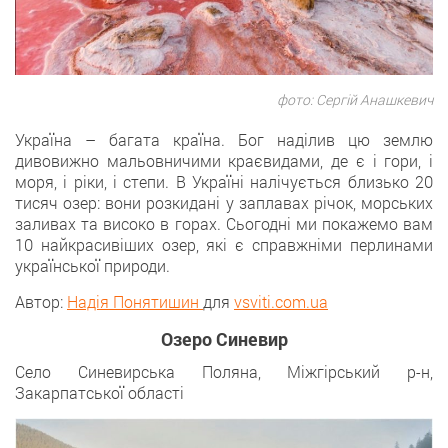
фото: Сергій Анашкевич
Україна – багата країна. Бог наділив цю землю
дивовижно мальовничими краєвидами, де є і гори, і
моря, і ріки, і степи. В Україні налічується близько 20
тисяч озер: вони розкидані у заплавах річок, морських
заливах та високо в горах. Сьогодні ми покажемо вам
10 найкрасивіших озер, які є справжніми перлинами
української природи.
Автор:
Надія Понятишин
для
vsviti.com.ua
Озеро Синевир
Село Синевирська Поляна, Міжгірський р-н,
Закарпатської області