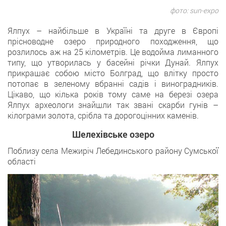
фото: sun-expo
Ялпух – найбільше в Україні та друге в Європі
прісноводне озеро природного походження, що
розлилось аж на 25 кілометрів. Це водойма лиманного
типу, що утворилась у басейні річки Дунай. Ялпух
прикрашає собою місто Болград, що влітку просто
потопає в зеленому вбранні садів і виноградників.
Цікаво, що кілька років тому саме на березі озера
Ялпух археологи знайшли так звані скарби гунів –
кілограми золота, срібла та дорогоцінних каменів.
Шелехівське озеро
Поблизу села Межиріч Лебединського району Сумської
області