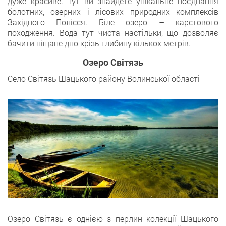
дуже красиве. Тут ви знайдете унікальне поєднання
болотних, озерних і лісових природних комплексів
Західного Полісся. Біле озеро – карстового
походження. Вода тут чиста настільки, що дозволяє
бачити піщане дно крізь глибину кількох метрів.
Озеро Світязь
Село Світязь Шацького району Волинської області
Озеро Світязь є однією з перлин колекції Шацького