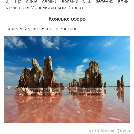
м), що синіє своїми водами між зелених ялин,
називають Морським оком Карпат.
Кояське озеро
Південь Керчинського півострова
фото: Кирило Греков