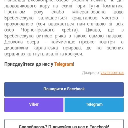
льодовикового кару на схилі гори Гутин-Томнатик.
Протягом року слабо мінералізована вода
Бребенескула залишається кришталево чистою і
прохолодною (хоч вважається найтеплішою зі всіх
озер Чорногірського хребта). Цікаво, що з
Бребенескула витікає річка з такою самою назвою.
Довкола озера – найчистіше гірське повітря та
дивовижна карпатська природа, де на зелених
вершинах квітнуть азалії та крокуси.
Приєднуйтеся до нас у
Telegram
!
Джерело:
vsviti.com.ua
Поширити в Facebook
Viber
Telegram
Сподобалось? Підписуйся на нас в Facebook!