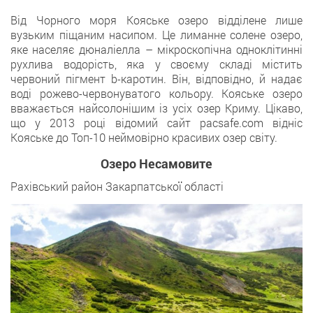
Від Чорного моря Кояське озеро відділене лише
вузьким піщаним насипом. Це лиманне солене озеро,
яке населяє дюналіелла – мікроскопічна одноклітинні
рухлива водорість, яка у своєму складі містить
червоний пігмент b-каротин. Він, відповідно, й надає
воді рожево-червонуватого кольору. Кояське озеро
вважається найсолонішим із усіх озер Криму. Цікаво,
що у 2013 році відомий сайт pacsafe.com відніс
Кояське до Топ-10 неймовірно красивих озер світу.
Озеро Несамовите
Рахівський район Закарпатської області