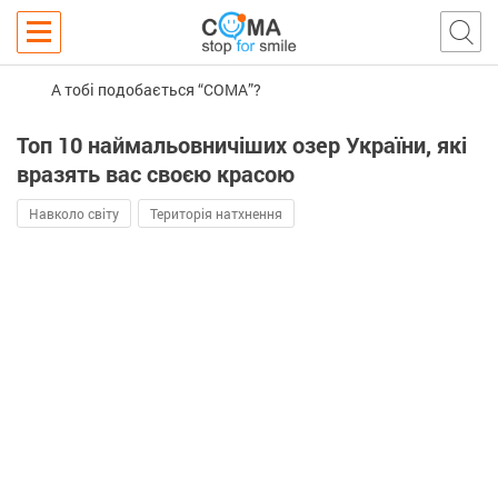
А тобі подобається “COMA”?
Топ 10 наймальовничіших озер України, які
вразять вас своєю красою
Навколо світу
Територія натхнення