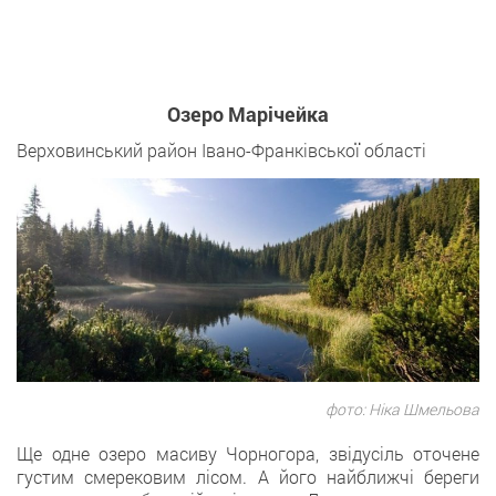
Озеро Марічейка
Верховинський район Івано-Франківської області
фото: Ніка Шмельова
Ще одне озеро масиву Чорногора, звідусіль оточене
густим смерековим лісом. А його найближчі береги