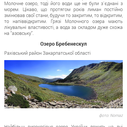
Молочне озеро, тоді його води ще не були з`єднані з
морем. Цікаво, що протягом років лиман постійно
змінював свої стани, будучи то закритим, то відкритим,
то напіввідкритим. Грязі Молочного озера мають
лікувальні властивості, а вода за складом дуже схожа
на “азовську”.
Озеро Бребенескул
Рахівський район Закарпатської області
фото: Nomaz
Найбільш високогірне озеро України лежить на дні