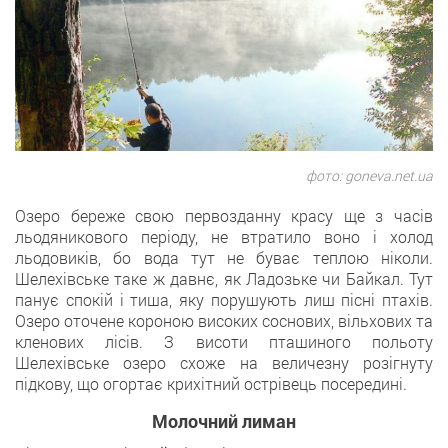
фото: goneva.net.ua
Озеро береже свою первозданну красу ще з часів
льодяникового періоду, не втратило воно і холод
льодовиків, бо вода тут не буває теплою ніколи.
Шелехівське таке ж давнє, як Ладозьке чи Байкал. Тут
панує спокій і тиша, яку порушують лиш пісні птахів.
Озеро оточене короною високих соснових, вільхових та
кленових лісів. З висоти пташиного польоту
Шелехівське озеро схоже на величезну розігнуту
підкову, що огортає крихітний острівець посередині.
Молочний лиман