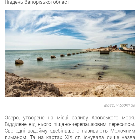
Південь Запорізької області
фото: vv.com.ua
Озеро, утворене на місці заливу Азовського моря.
Відділене від нього піщано-черепашковим пересипом.
Сьогодні водойму здебільшого називають Молочним
лиманом. Та на картах XIX ст. існувала лише назва