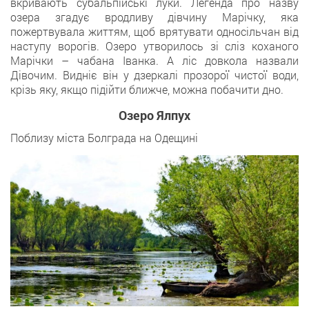
вкривають субальпійські луки. Легенда про назву
озера згадує вродливу дівчину Марічку, яка
пожертвувала життям, щоб врятувати односільчан від
наступу ворогів. Озеро утворилось зі сліз коханого
Марічки – чабана Іванка. А ліс довкола назвали
Дівочим. Видніє він у дзеркалі прозорої чистої води,
крізь яку, якщо підійти ближче, можна побачити дно.
Озеро Ялпух
Поблизу міста Болграда на Одещині