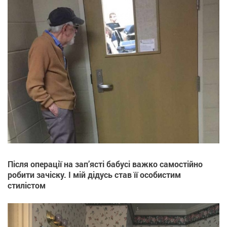
Після операції на зап’ясті бабусі важко самостійно
робити зачіску. І мій дідусь став її особистим
стилістом