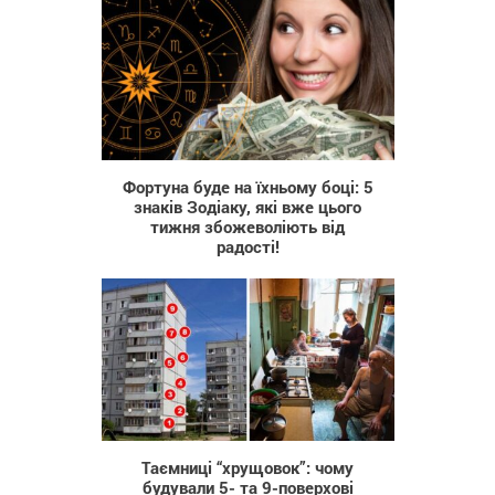
640
Фортуна буде на їхньому боці: 5
знаків Зодіаку, які вже цього
тижня збожеволіють від
радості!
1 619
Таємниці “хрущовок”: чому
будували 5- та 9-поверхові