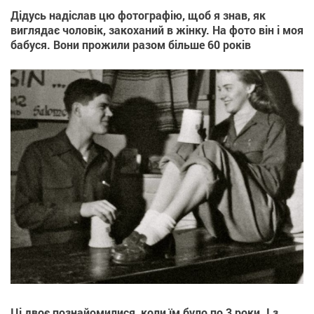
Дідусь надіслав цю фотографію, щоб я знав, як
виглядає чоловік, закоханий в жінку. На фото він і моя
бабуся. Вони прожили разом більше 60 років
Ці двоє познайомилися, коли їм було по 3 роки. І з