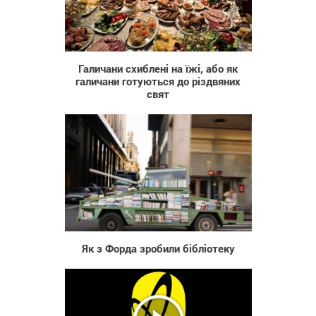
1 668
Галичани схиблені на їжі, або як
галичани готуються до різдвяних
свят
867
Як з Форда зробили бібліотеку