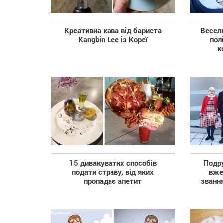
Креативна кава від бариста
Весел
Kangbin Lee із Кореї
пол
к
15 дивакуватих способів
Подр
подати страву, від яких
вже
пропадає апетит
звання