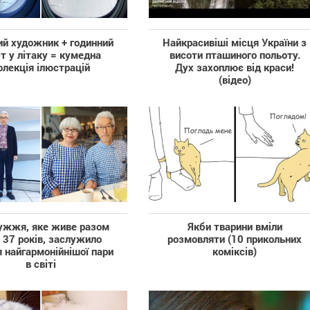
ий художник + годинний
Найкрасивіші місця України з
іт у літаку = кумедна
висоти пташиного польоту.
олекція ілюстрацій
Дух захоплює від краси!
(відео)
ужжя, яке живе разом
Якби тварини вміли
 37 років, заслужило
розмовляти (10 прикольних
 найгармонійнішої пари
коміксів)
в світі