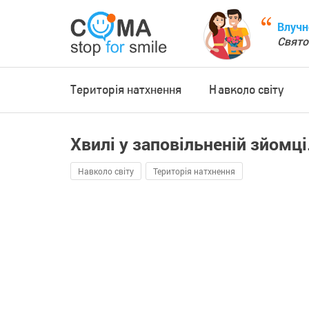
Влучн
Свято
Територія натхнення
Навколо світу
Хвилі у заповільненій зйомці
Навколо світу
Територія натхнення