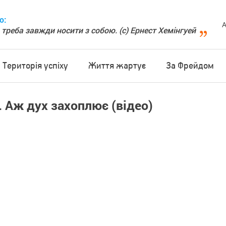
о:
А
 треба завжди носити з собою. (с) Ернест Хемінгуей
Територія успіху
Життя жартує
За Фрейдом
. Аж дух захоплює (відео)