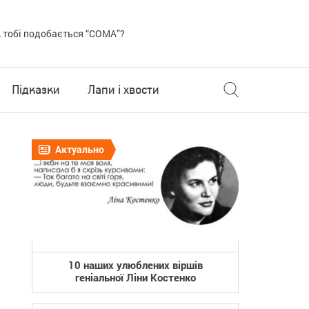
 тобі подобається “COMA”?
Підказки
Лапи і хвости
Актуально
10 наших улюблених віршів
геніальної Ліни Костенко