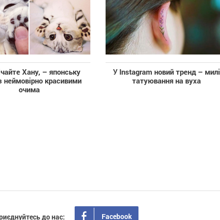
чайте Хану, – японську
У Instagram новий тренд – мил
з неймовірно красивими
татуювання на вуха
очима
Facebook
риєднуйтесь до нас: