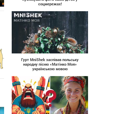
соцмережах!
514
Гурт MniShek заспівав польську
народну пісню «Матінко Моя»
українською мовою
912