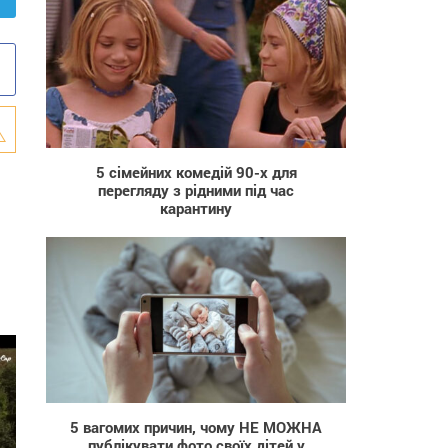
1 647
5 сімейних комедій 90-х для
перегляду з рідними під час
карантину
35 169
5 вагомих причин, чому НЕ МОЖНА
публікувати фото своїх дітей у