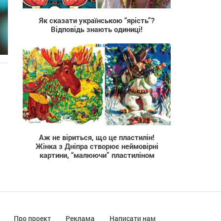
Як сказати українською “ярість”?
Відповідь знають одиниці!
і
267
Аж не віриться, що це пластилін!
Жінка з Дніпра створює неймовірні
картини, “малюючи” пластиліном
Про проект
Реклама
Написати нам