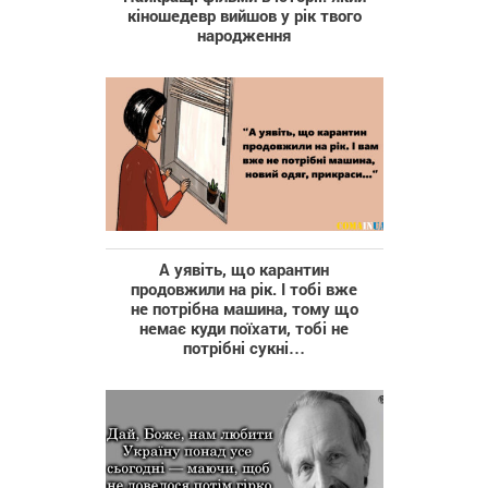
кіношедевр вийшов у рік твого
народження
А уявіть, що карантин
продовжили на рік. І тобі вже
не потрібна машина, тому що
немає куди поїхати, тобі не
потрібні сукні…