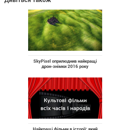
SkyPixel оприлюднив найкращі
дрон-знімки 2016 року
Найкращі фільми в історії: який