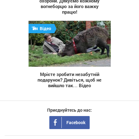
охорони. Дякуємо кожному
вогнеборцю за його важку
працю!
Відео
963
Мрієте зробити незабутній
подарунок? Дивіться, щоб не
вийшло так… Відео
Приєднуйтесь до нас:
Facebook