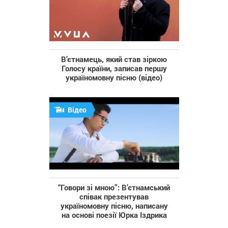
В’єтнамець, який став зіркою
Голосу країни, записав першу
україномовну пісню (відео)
Відео
“Говори зі мною”: В’єтнамський
співак презентував
україномовну пісню, написану
на основі поезії Юрка Іздрика