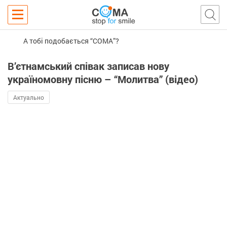
А тобі подобається “COMA”?
В’єтнамський співак записав нову
україномовну пісню – “Молитва” (відео)
Актуально