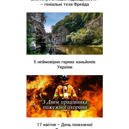
– геніальні тези Фрейда
23 281
5 неймовірно гарних каньйонів
України
2 322
17 квітня – День пожежної