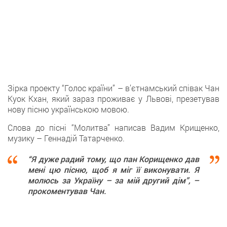
Зірка проекту “Голос країни” – в’єтнамський співак Чан
Куок Кхан, який зараз проживає у Львові, презетував
нову пісню українською мовою.
Слова до пісні “Молитва” написав Вадим Крищенко,
музику – Геннадій Татарченко.
“Я дуже радий тому, що пан Корищенко дав
мені цю пісню, щоб я міг її виконувати. Я
молюсь за Україну – за мій другий дім”, –
прокоментував Чан.