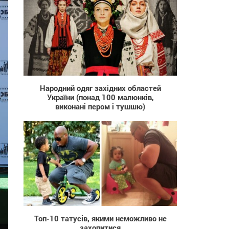
753
Народний одяг західних областей
України (понад 100 малюнків,
виконані пером і тушшю)
1 570
Топ-10 татусів, якими неможливо не
захопитися