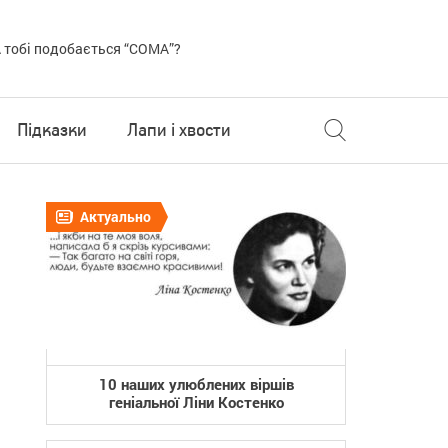
 тобі подобається “COMA”?
Підказки
Лапи і хвости
Актуально
10 наших улюблених віршів
геніальної Ліни Костенко