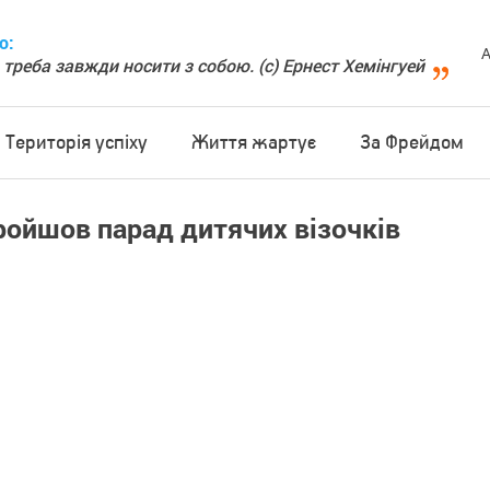
о:
А
 треба завжди носити з собою. (с) Ернест Хемінгуей
Територія успіху
Життя жартує
За Фрейдом
пройшов парад дитячих візочків