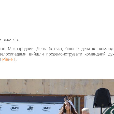
 візочків.
ачає Міжнародний День батька, більше десятка команд
 велосипедами вийшли продемонструвати командний дух
ше
Рівне 1
.