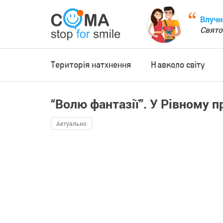
Влучн
Свято
Територія натхнення
Навколо світу
“Волю фантазії”. У Рівному 
Актуально