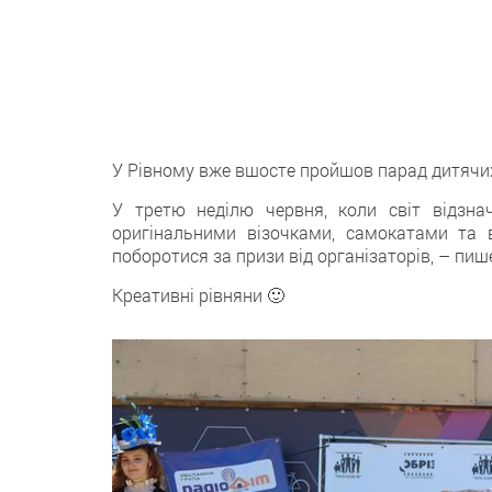
У Рівному вже вшосте пройшов парад дитячих
У третю неділю червня, коли світ відзн
оригінальними візочками, самокатами та
поборотися за призи від організаторів, – пи
Креативні рівняни 🙂