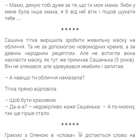
– Мамо, дякую тобі дуже за те, що ти моя мама. Якби у
мене була інша мама, я б від неї втік і пішов шукати
тебе …
* * * * *
Сашина тітка вирішила зробити живильну маску на
обличчя. Та не за допомогою новомодних кремів, а за
давнім народним рецептом. Але не встигла вона
накласти маску, як тут же примчав Сашенька (5 років).
Він не злякався, але здивувався неабияк і запитав:
– А навіщо ти обличчя намазала?
Тітка прямо відповіла:
– Щоб бути красивою.
– Да-а-а? – недовірливо каже Сашенька. – А по-моєму,
так ще гірше стало.
* * * * *
Граємо з Оленою в «слова». Їй дістається слово на