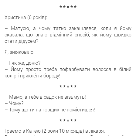
* * * * *
Христина (6 років):
– Матусю, а чому татко закашлявся, коли я йому
сказала, що знаю відмінний спосіб, як йому швидко
стати дідусем?
Я, зніяковіло:
– І як же, доню?
– Йому просто треба пофарбувати волосся в білий
колір і приклеїти бороду!
* * * * *
– Мамо, а тебе в садок не візьмуть!
– Чому?
– Тому що ти на горщик не помістишся!
* * * * *
Граємо з Катею (2 роки 10 місяців) в лікаря.