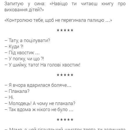
Запитую у сина: «Навіщо ти читаєш книгу про
виховання дітей?»
«Контролюю тебе, щоб не перегинала палицю …»
* * * * *
– Тату, а поцілувати?
– Куди ?!
– Під хвостик …
– У попку, чи що ?!
– У шийку, тато! На голові хвостик!
* * * * *
– Я вчора вдарилася боляче…
– Плакала?
– Ні.
– Молодець! А чому не плакала?
– Так вдома ж нікого не було …
* * * * *
– Мамо, а цей гігантський шматок торта ти залишила