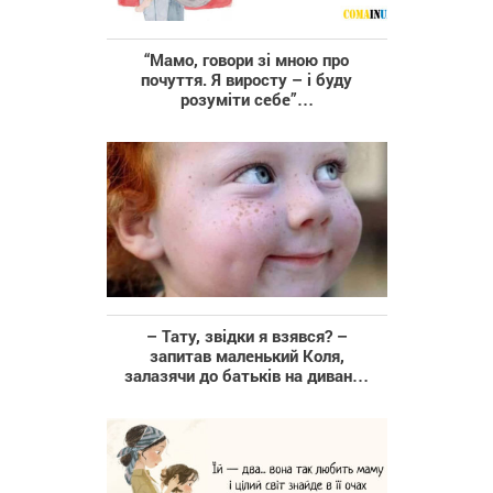
“Мамо, говори зі мною про
почуття. Я виросту – і буду
розуміти себе”…
– Тату, звідки я взявся? –
запитав маленький Коля,
залазячи до батьків на диван…