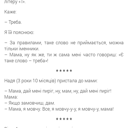
літеру «Т».
Каже:
– Треба.
Я їй пояснюю:
– За правилами, таке слово не приймається, можна
тільки іменники.
– Мама, ну як же, ти ж сама мені часто говориш: «Є
таке слово – треба»!
* * * * *
Надя (3 роки 10 місяців) пристала до мами:
– Мама, дай мені пиріг, ну, мам, ну, дай мені пиріг!
Мама:
– Якщо замовчиш, дам.
– Мама, я мовчу. Все, я мовчу-у-у, я мовчу-у, мама!
* * * * *