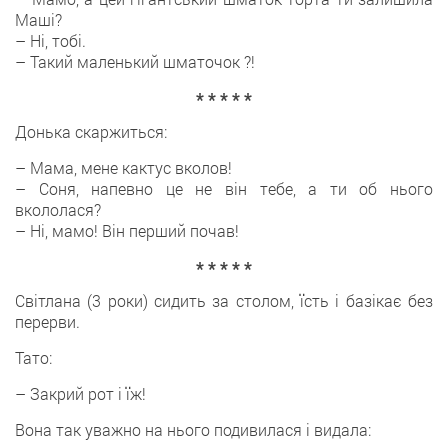
Маші?
– Ні, тобі.
– Такий маленький шматочок ?!
* * * * *
Донька скаржиться:
– Мама, мене кактус вколов!
– Соня, напевно це не він тебе, а ти об нього
вкололася?
– Ні, мамо! Він перший почав!
* * * * *
Світлана (3 роки) сидить за столом, їсть і базікає без
перерви.
Тато:
– Закрий рот і їж!
Вона так уважно на нього подивилася і видала: