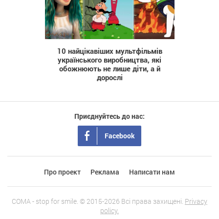
364
10 найцікавіших мультфільмів
українського виробництва, які
обожнюють не лише діти, а й
дорослі
Приєднуйтесь до нас:
Facebook
Про проект
Реклама
Написати нам
COMA - stop for smile. © 2015-2026 Всі права захищені.
Privacy
policy.