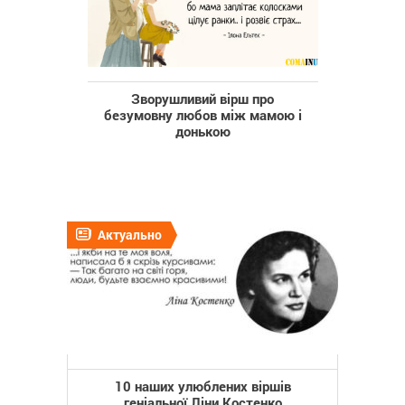
Зворушливий вірш про
безумовну любов між мамою і
донькою
Актуально
10 наших улюблених віршів
геніальної Ліни Костенко