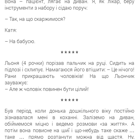
Вона – пацієнт, лягає на диван. Я, як лікар, беру
інструменти з набору і сідаю поруч:
– Так, на що скаржимося?
Катя:
– На бабусю.
* * * * *
Льоня (4 рочки) порізав пальчик на руці. Сидить на
підлозі і схлипує. Намагаюся його втішити: – Це нічого!
Рани прикрашають чоловіків! На що Льончик
зауважує:
– Але ж чоловік повинен бути цілий!
* * * * *
Був період, коли донька дошкільного віку постійно
зізнавалася мені в коханні. Заліземо на диван,
обіймемося міцно і ведемо розмови «за життя». А
потім вона повисне на шиї і що-небудь таке скаже …
таке … прямо розтанути можна від щастя. Ну,