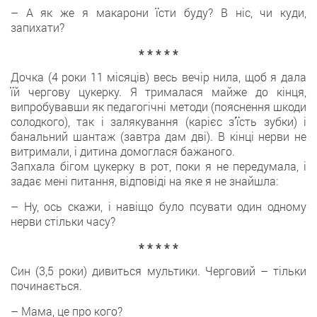
– А як же я макарони їсти буду? В ніс, чи куди,
запихати?
* * * * *
Дочка (4 роки 11 місяців) весь вечір нила, щоб я дала
їй чергову цукерку. Я трималася майже до кінця,
випробувавши як педагогічні методи (пояснення шкоди
солодкого), так і залякування (карієс з’їсть зубки) і
банальний шантаж (завтра дам дві). В кінці нерви не
витримали, і дитина домоглася бажаного.
Запхала бігом цукерку в рот, поки я не передумала, і
задає мені питання, відповіді на яке я не знайшла:
– Ну, ось скажи, і навіщо було псувати один одному
нерви стільки часу?
* * * * *
Син (3,5 роки) дивиться мультики. Черговий – тільки
починається.
– Мама, це про кого?