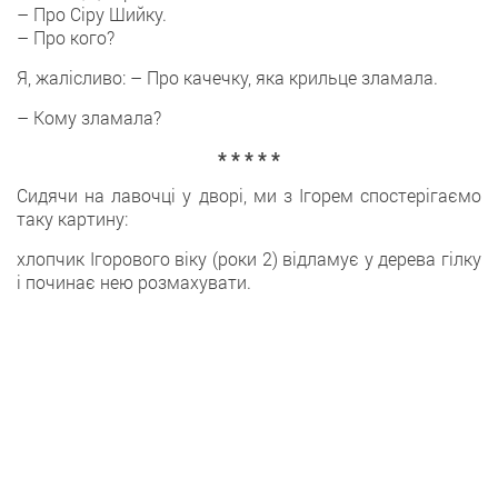
– Про Сіру Шийку.
– Про кого?
Я, жалісливо: – Про качечку, яка крильце зламала.
– Кому зламала?
* * * * *
Сидячи на лавочці у дворі, ми з Ігорем спостерігаємо
таку картину:
хлопчик Ігорового віку (роки 2) відламує у дерева гілку
і починає нею розмахувати.