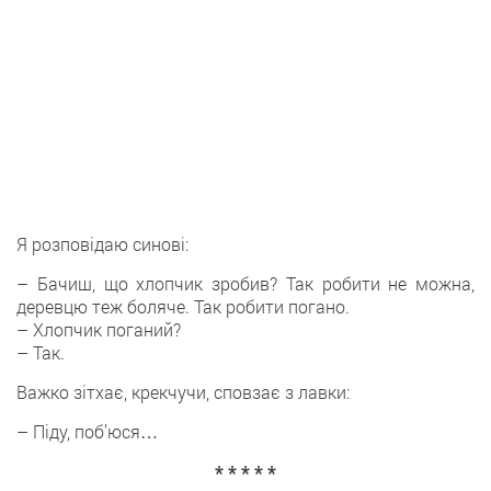
Я розповідаю синові:
– Бачиш, що хлопчик зробив? Так робити не можна,
деревцю теж боляче. Так робити погано.
– Хлопчик поганий?
– Так.
Важко зітхає, крекчучи, сповзає з лавки:
– Піду, поб’юся…
* * * * *