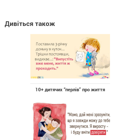
Дивіться також
10+ дитячих “перлів” про життя