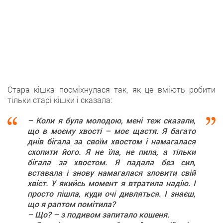
Стара кішка посміхнулася так, як це вміють робити
тільки старі кішки і сказала:
– Коли я була молодою, мені теж сказали,
що в моєму хвості – моє щастя. Я багато
днів бігала за своїм хвостом і намагалася
схопити його. Я не їла, не пила, а тільки
бігала за хвостом. Я падала без сил,
вставала і знову намагалася зловити свій
хвіст. У якийсь момент я втратила надію. І
просто пішла, куди очі дивляться. І знаєш,
що я раптом помітила?
– Що? – з подивом запитало кошеня.