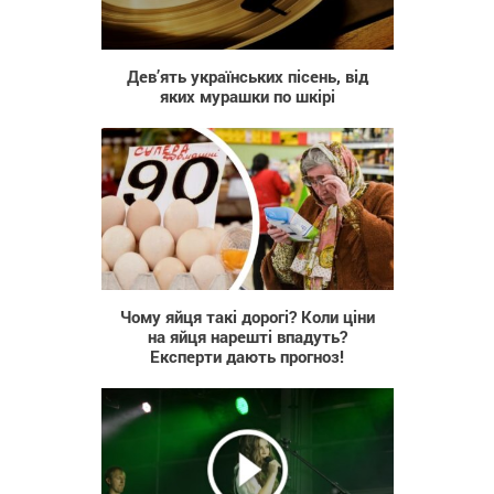
21 837
Дев’ять українських пісень, від
яких мурашки по шкірі
76
Чому яйця такі дорогі? Коли ціни
на яйця нарешті впадуть?
Експерти дають прогноз!