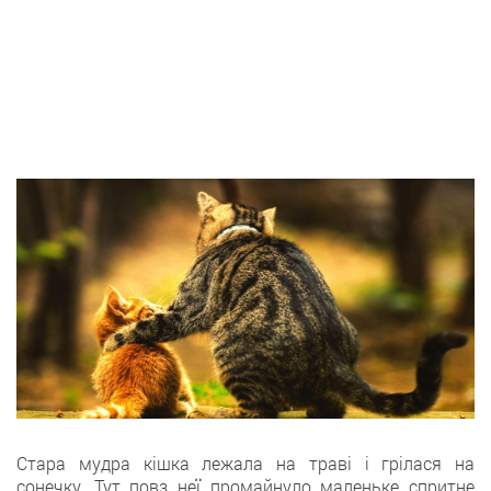
Стара мудра кішка лежала на траві і грілася на
сонечку. Тут повз неї промайнуло маленьке спритне