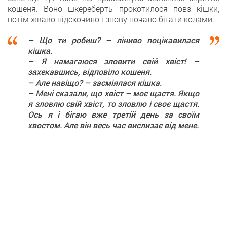
кошеня. Воно шкереберть прокотилося повз кішки,
потім жваво підскочило і знову почало бігати колами.
– Що ти робиш? – ліниво поцікавилася
кішка.
– Я намагаюся зловити свій хвіст! –
захекавшись, відповіло кошеня.
– Але навіщо? – засміялася кішка.
– Мені сказали, що хвіст – моє щастя. Якщо
я зловлю свій хвіст, то зловлю і своє щастя.
Ось я і бігаю вже третій день за своїм
хвостом. Але він весь час вислизає від мене.