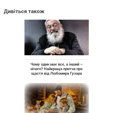
Дивіться також
Чому один має все, а інший –
нічого? Найкраща притча про
щастя від Любомира Гузара