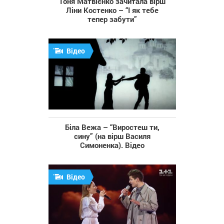
Тоня Матвієнко зачитала вірш
Ліни Костенко – “І як тебе
тепер забути”
Відео
Біла Вежа – “Виростеш ти,
сину” (на вірш Василя
Симоненка). Відео
Відео