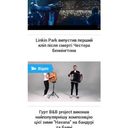
Linkin Park випустив перший
кліп після смерті Честера
Беннінгтона
Відео
Гурт B&B project виконав
найпопулярнішу композицію
цієї зими “Havana” на бандурі
та баяні