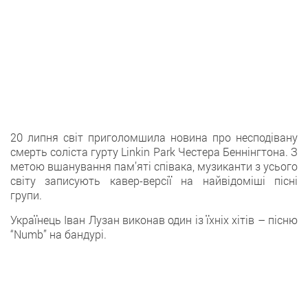
20 липня світ приголомшила новина про несподівану
смерть соліста гурту Linkin Park Честера Беннінгтона. З
метою вшанування пам’яті співака, музиканти з усього
світу записують кавер-версії на найвідоміші пісні
групи.
Українець Іван Лузан виконав один із їхніх хітів – пісню
“Numb” на бандурі.