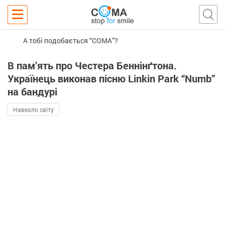
А тобі подобається “COMA”?
В пам’ять про Честера Беннінґтона.
Українець виконав пісню Linkin Park “Numb”
на бандурі
Навколо світу