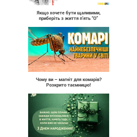
Якщо хочете бути щаливими,
приберіть з життя п’ять “О”
189
Чому ви – магніт для комарів?
Розкрито таємницю!
896