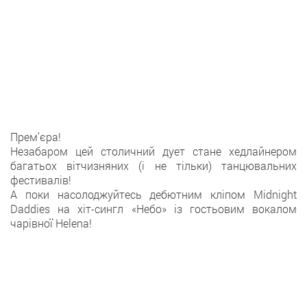
Прем’єра!
Незабаром цей столичний дует стане хедлайнером
багатьох вітчизняних (і не тільки) танцювальних
фестивалів!
А поки насолоджуйтесь дебютним кліпом Midnight
Daddies на хіт-сингл «Небо» із гостьовим вокалом
чарівної Helena!