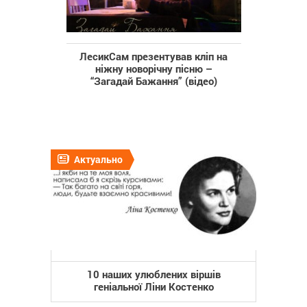
ЛесикСам презентував кліп на
ніжну новорічну пісню –
“Загадай Бажання” (відео)
Актуально
10 наших улюблених віршів
геніальної Ліни Костенко