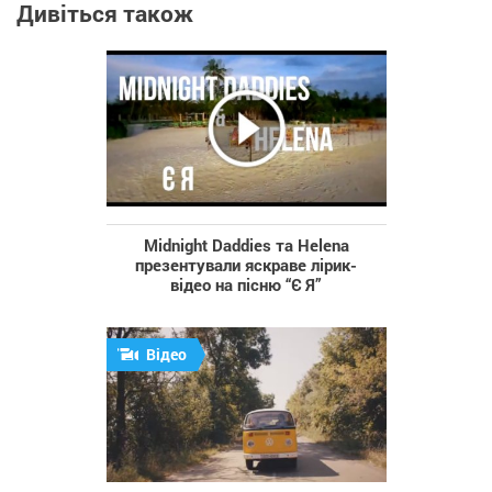
Дивіться також
Midnight Daddies та Helena
презентували яскраве лірик-
відео на пісню “Є Я”
Відео