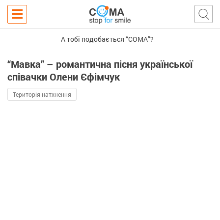
А тобі подобається “COMA”?
“Мавка” – романтична пісня української
співачки Олени Єфімчук
Територія натхнення