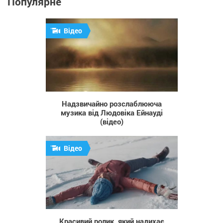
Популярне
Відео
1 398
Надзвичайно розслаблююча
музика від Людовіка Ейнауді
(відео)
Відео
321
Красивий ролик, який надихає