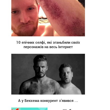
4 571
10 епічних селфі, які зганьбили cвоїх
персонажів на весь Інтернет
2 387
А у Бекхема конкурент з’явився …