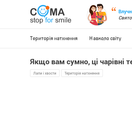
Влучн
Свято
Територія натхнення
Навколо світу
Якщо вам сумно, ці чарівні 
Лапи і хвости
Територія натхнення