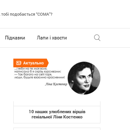
 тобі подобається “COMA”?
Підказки
Лапи і хвости
Актуально
10 наших улюблених віршів
геніальної Ліни Костенко