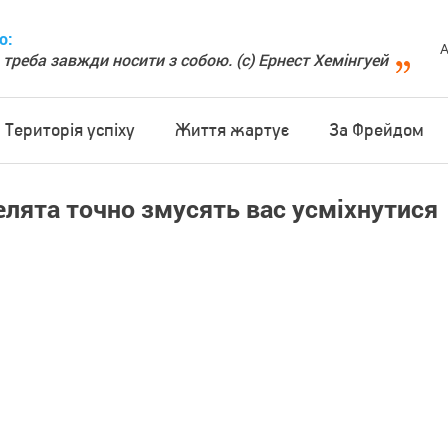
о:
А
 треба завжди носити з собою. (с) Ернест Хемінгуей
Територія успіху
Життя жартує
За Фрейдом
телята точно змусять вас усміхнутися