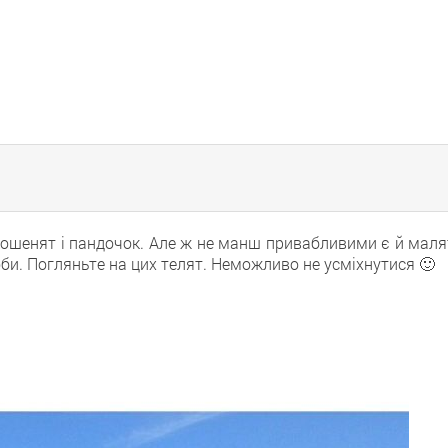
 кошенят і пандочок. Але ж не манш привабливими є й маля
оби. Погляньте на цих телят. Неможливо не усміхнутися 🙂