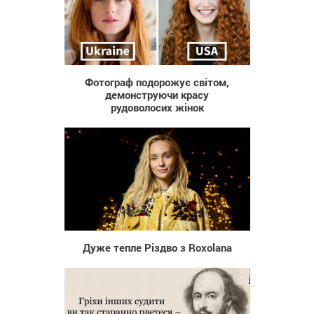
8 469
Фотограф подорожує світом,
демонструючи красу
рудоволосих жінок
91
Дуже тепле Різдво з Roxolana