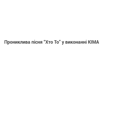
Прониклива пісня “Хто То” у виконанні KIMA