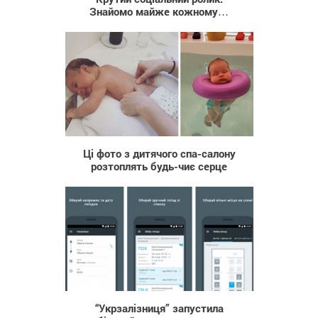
Знайомо майже кожному…
8 222
Ці фото з дитячого спа-салону
розтоплять будь-чиє серце
993
“Укрзалізниця” запустила