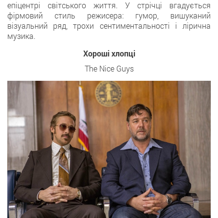
епіцентрі світського життя. У стрічці вгадується
фірмовий стиль режисера: гумор, вишуканий
візуальний ряд, трохи сентиментальності і лірична
музика.
Хороші хлопці
The Nice Guys