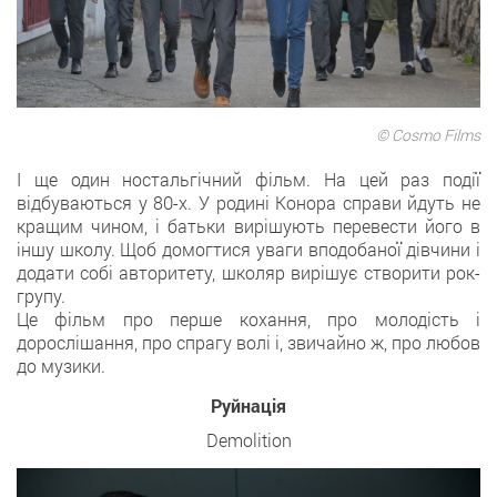
© Cosmo Films
І ще один ностальгічний фільм. На цей раз події
відбуваються у 80-х. У родині Конора справи йдуть не
кращим чином, і батьки вирішують перевести його в
іншу школу. Щоб домогтися уваги вподобаної дівчини і
додати собі авторитету, школяр вирішує створити рок-
групу.
Це фільм про перше кохання, про молодість і
дорослішання, про спрагу волі і, звичайно ж, про любов
до музики.
Руйнація
Demolition