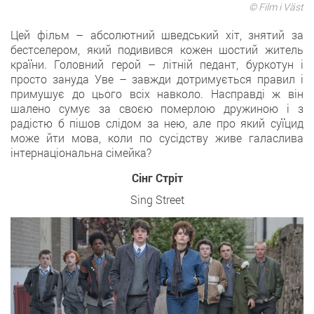
© Film i Väst
Цей фільм – абсолютний шведський хіт, знятий за
бестселером, який подивився кожен шостий житель
країни. Головний герой – літній педант, буркотун і
просто зануда Уве – завжди дотримується правил і
примушує до цього всіх навколо. Насправді ж він
шалено сумує за своєю померлою дружиною і з
радістю б пішов слідом за нею, але про який суїцид
може йти мова, коли по сусідству живе галаслива
інтернаціональна сімейка?
Сінг Стріт
Sing Street