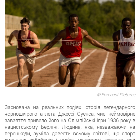
© Forecast Pictures
Заснована на реальних подіях історія легендарного
чорношкірого атлета Джессі Оуенса, чиє неймовірне
завзяття привело його на Олімпійські ігри 1936 року в
нацистському Берліні. Людина, яка, незважаючи на
перешкоди, зуміла довести всьому світові, що спорт
сильніше забобонів і чиєїсь ненависті, людина, яка