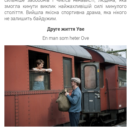
змогла кинути виклик найжахливішій силі минулого
століття. Вийшла якісна спортивна драма, яка нікого
не залишить байдужим.
Друге життя Уве
En man som heter Ove