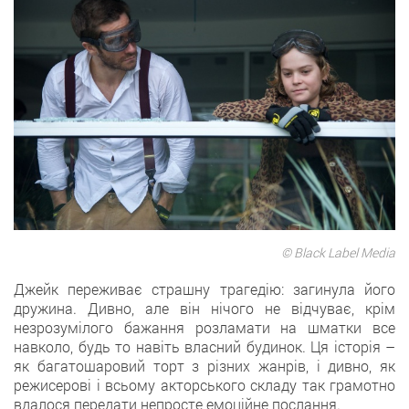
© Black Label Media
Джейк переживає страшну трагедію: загинула його
дружина. Дивно, але він нічого не відчуває, крім
незрозумілого бажання розламати на шматки все
навколо, будь то навіть власний будинок. Ця історія –
як багатошаровий торт з різних жанрів, і дивно, як
режисерові і всьому акторського складу так грамотно
вдалося передати непросте емоційне послання.