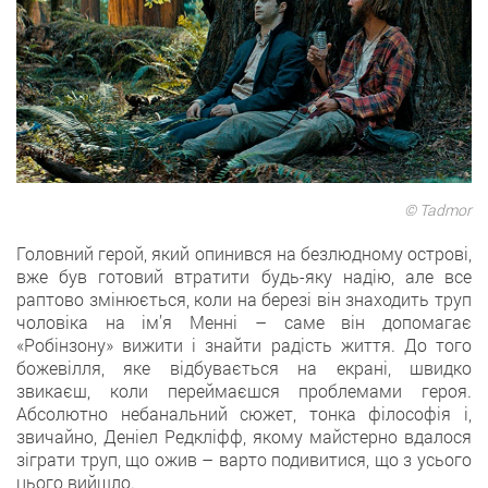
© Tadmor
Головний герой, який опинився на безлюдному острові,
вже був готовий втратити будь-яку надію, але все
раптово змінюється, коли на березі він знаходить труп
чоловіка на ім’я Менні – саме він допомагає
«Робінзону» вижити і знайти радість життя. До того
божевілля, яке відбувається на екрані, швидко
звикаєш, коли переймаєшся проблемами героя.
Абсолютно небанальний сюжет, тонка філософія і,
звичайно, Деніел Редкліфф, якому майстерно вдалося
зіграти труп, що ожив – варто подивитися, що з усього
цього вийшло.