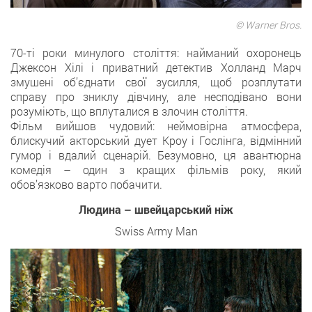
© Warner Bros.
70-ті роки минулого століття: найманий охоронець
Джексон Хілі і приватний детектив Холланд Марч
змушені об’єднати свої зусилля, щоб розплутати
справу про зниклу дівчину, але несподівано вони
розуміють, що вплуталися в злочин століття.
Фільм вийшов чудовий: неймовірна атмосфера,
блискучий акторський дует Кроу і Гослінга, відмінний
гумор і вдалий сценарій. Безумовно, ця авантюрна
комедія – один з кращих фільмів року, який
обов’язково варто побачити.
Людина – швейцарський ніж
Swiss Army Man