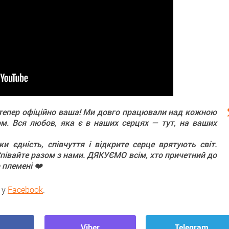
к» тепер офіційно ваша! Ми довго працювали над кожною
. Вся любов, яка є в наших серцях — тут, на ваших
и єдність, співчуття і відкрите серце врятують світ.
Співайте разом з нами. ДЯКУЄМО всім, хто причетний до
 племені ❤️
 у
Facebook
.
Viber
Telegram