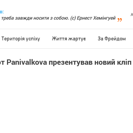
о:
А
 треба завжди носити з собою. (с) Ернест Хемінгуей
Територія успіху
Життя жартує
За Фрейдом
рт Panivalkova презентував новий кліп