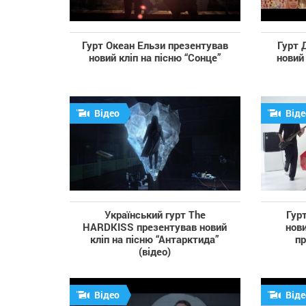
Гурт Океан Ельзи презентував
Гурт 
новий кліп на пісню “Сонце”
новий
Відео
Віде
Український гурт The
Гур
HARDKISS презентував новий
нови
кліп на пісню “Антарктида”
пр
(відео)
Відео
Віде