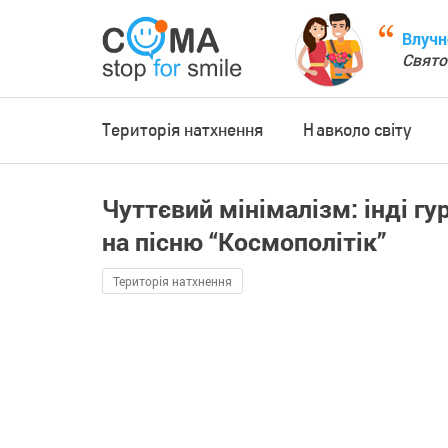
Влучн
Свято
Територія натхнення
Навколо світу
Чуттєвий мінімалізм: інді гу
на пісню “Космополітік”
Територія натхнення