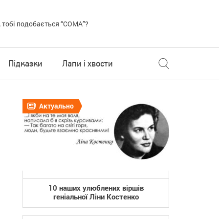
 тобі подобається “COMA”?
Підказки
Лапи і хвости
Актуально
10 наших улюблених віршів
геніальної Ліни Костенко