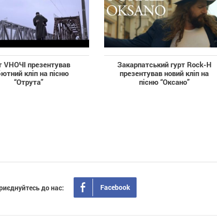
т VНОЧІ презентував
Закарпатський гурт Rock-H
ютний кліп на пісню
презентував новий кліп на
“Отрута”
пісню “Оксано”
Facebook
риєднуйтесь до нас: