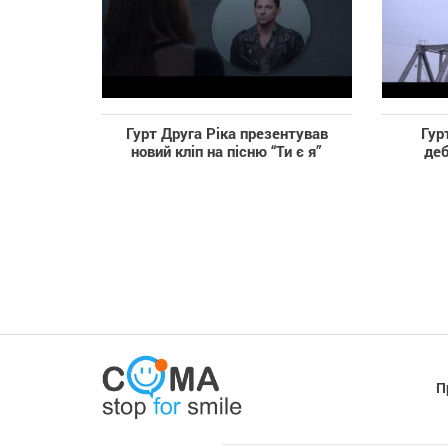
Гурт Друга Ріка презентував
Гур
новий кліп на пісню “Ти є я”
деб
П