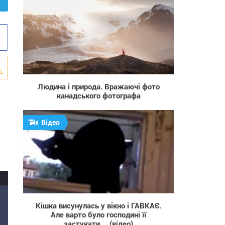
3 605
Людина і природа. Вражаючі фото
канадського фотографа
Відео
2 875
Кішка висунулась у вікно і ГАВКАЄ.
Але варто було господині її
застукати… (відео)