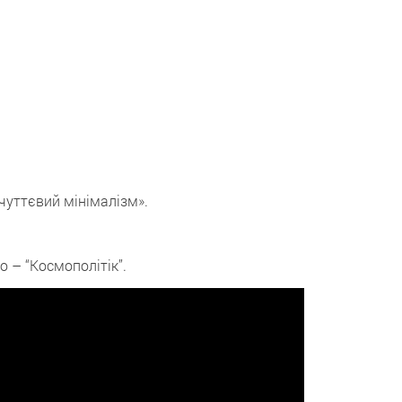
чуттєвий мінімалізм».
о – “Космополітік”.