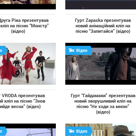
Друга Ріка презентував
Гурт Zapaska презентував
 кліп на пісню “Монстр”
новий анімаційний кліп на
(відео)
пісню “Запитайся” (відео)
о
Відео
т VRODA презентував
Гурт “Гайдамаки” презентував
й кліп на пісню “Знов
новий зворушливий кліп на
ийде весна” (відео)
пісню “Не ходи за мною”
(відео)
о
Відео