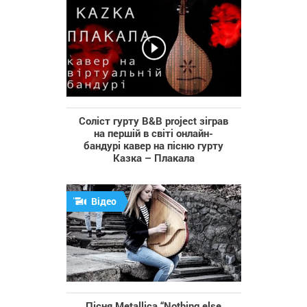
Соліст гурту B&B project зіграв
на першій в світі онлайн-
бандурі кавер на пісню гурту
Казка – Плакала
Відео
Пісня Metallica “Nothing else