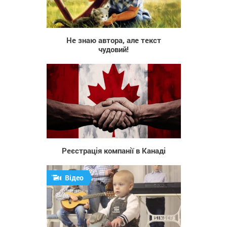
1 103
Не знаю автора, але текст
чудовий!
65
Реєстрація компанії в Канаді
Відео