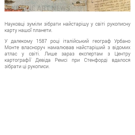
Науковці зуміли зібрати найстарішу у світі рукописну
карту нашої планети.
У далекому 1587 році італійський географ Урбано
Монте власноруч намалював найстаріший з відомих
атлас у світі. Лише зараз експертам з Центру
картографії Девіда Ремсі при Стенфорді вдалося
зібрати ці рукописи.