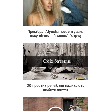
2 257
Прем’єра! Alyosha презентувала
нову пісню – “Калина” (відео)
7 533
20 простих речей, які надихають
любити життя