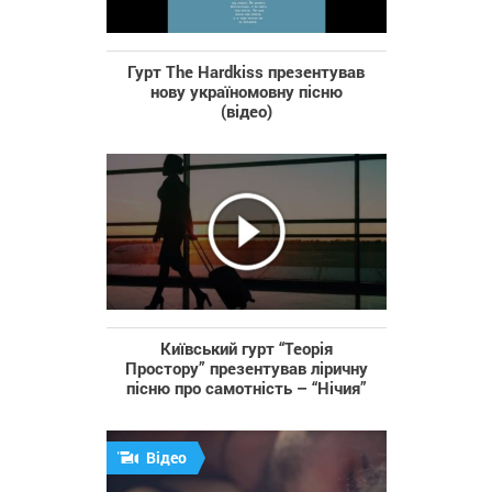
Гурт The Hardkiss презентував
нову україномовну пісню
(відео)
Київський гурт “Теорія
Простору” презентував ліричну
пісню про самотність – “Нічия”
Відео