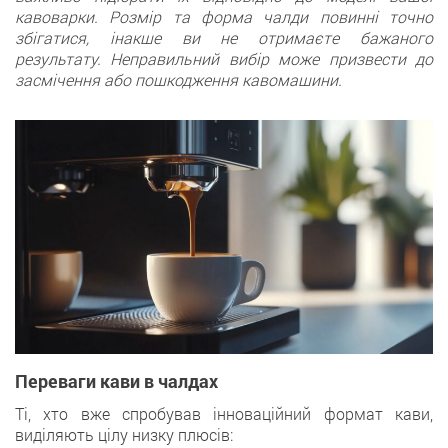
кавоварки. Розмір та форма чалди повинні точно
збігатися, інакше ви не отримаєте бажаного
результату. Неправильний вибір може призвести до
засмічення або пошкодження кавомашини.
Переваги кави в чалдах
Ті, хто вже спробував інноваційний формат кави,
виділяють цілу низку плюсів: