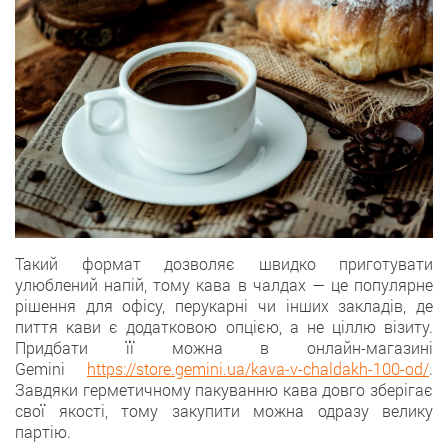
Такий формат дозволяє швидко приготувати
улюблений напій, тому кава в чалдах — це популярне
рішення для офісу, перукарні чи інших закладів, де
пиття кави є додатковою опцією, а не ціллю візиту.
Придбати її можна в онлайн-магазині
Gemini
https://store.gemini.ua/kava-v-chaldakh-100-od/
.
Завдяки герметичному пакуванню кава довго зберігає
свої якості, тому закупити можна одразу велику
партію.