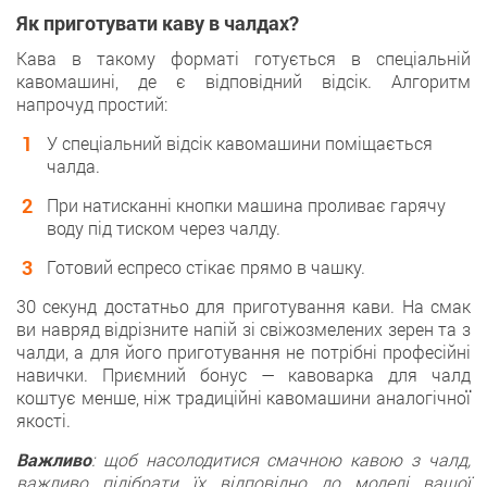
Як приготувати каву в чалдах?
Кава в такому форматі готується в спеціальній
кавомашині, де є відповідний відсік. Алгоритм
напрочуд простий:
У спеціальний відсік кавомашини поміщається
чалда.
При натисканні кнопки машина проливає гарячу
воду під тиском через чалду.
Готовий еспресо стікає прямо в чашку.
30 секунд достатньо для приготування кави. На смак
ви навряд відрізните напій зі свіжозмелених зерен та з
чалди, а для його приготування не потрібні професійні
навички. Приємний бонус — кавоварка для чалд
коштує менше, ніж традиційні кавомашини аналогічної
якості.
Важливо
: щоб насолодитися смачною кавою з чалд,
важливо підібрати їх відповідно до моделі вашої