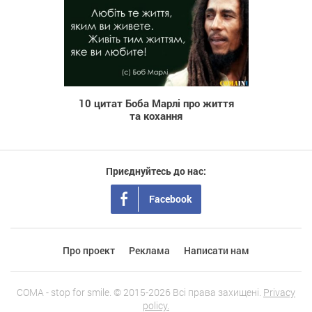
3 033
10 цитат Боба Марлі про життя
та кохання
Приєднуйтесь до нас:
Facebook
Про проект
Реклама
Написати нам
COMA - stop for smile. © 2015-2026 Всі права захищені.
Privacy
policy.