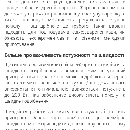
Однак, для тих, хто цінує ідеальну текстуру помелу,
краще вибрати другий варіант. Жорнова кавомолка
дає змогу отримати рівномірнішу текстуру порошку, а
також пропонує можливість регулювати ступінь
помелу – від дрібного до грубого. Такий варіант
підходить для поціновувачів свіжозвареної кави, які
бажають експериментувати з різними методами
приготування.
Більше про важливість потужності та швидкості
Ще одним важливим критерієм вибору є потужність та
швидкість подрібнення кавомолки. Чим потужніший
пристрій, тим швидше він може подрібнювати зерна,
що економить ваш час на кухні. Для домашнього
використання оптимальною вважається потужність
до 200 Вт, яка забезпечує високу якість помелу та
швидке подрібнення.
Швидкість роботи залежить від потужності та типу
пристрою. Однак варто пам’ятати, що надмірна
швидкість може призводити до перегріву зерен, а тому
й впливати на смак готового напою.