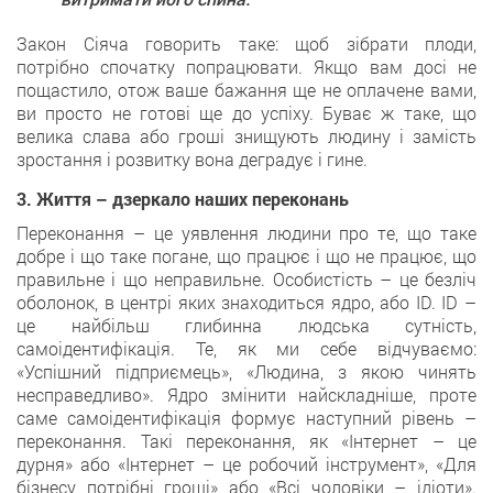
Закон Сіяча говорить таке: щоб зібрати плоди,
потрібно спочатку попрацювати. Якщо вам досі не
пощастило, отож ваше бажання ще не оплачене вами,
ви просто не готові ще до успіху. Буває ж таке, що
велика слава або гроші знищують людину і замість
зростання і розвитку вона деградує і гине.
3. Життя – дзеркало наших переконань
Переконання – це уявлення людини про те, що таке
добре і що таке погане, що працює і що не працює, що
правильне і що неправильне. Особистість – це безліч
оболонок, в центрі яких знаходиться ядро, або ID. ID –
це найбільш глибинна людська сутність,
самоідентифікація. Те, як ми себе відчуваємо:
«Успішний підприємець», «Людина, з якою чинять
несправедливо». Ядро змінити найскладніше, проте
саме самоідентифікація формує наступний рівень –
переконання. Такі переконання, як «Інтернет – це
дурня» або «Інтернет – це робочий інструмент», «Для
бізнесу потрібні гроші» або «Всі чоловіки – ідіоти».