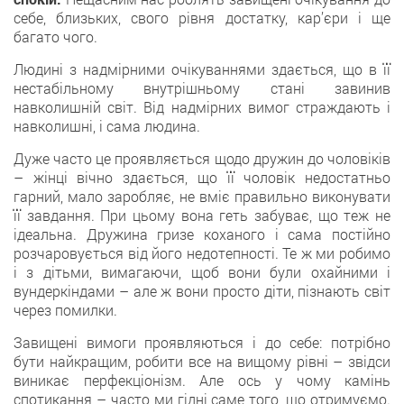
себе, близьких, свого рівня достатку, кар’єри і ще
багато чого.
Людині з надмірними очікуваннями здається, що в її
нестабільному внутрішньому стані завинив
навколишній світ. Від надмірних вимог страждають і
навколишні, і сама людина.
Дуже часто це проявляється щодо дружин до чоловіків
– жінці вічно здається, що її чоловік недостатньо
гарний, мало заробляє, не вміє правильно виконувати
її завдання. При цьому вона геть забуває, що теж не
ідеальна. Дружина гризе коханого і сама постійно
розчаровується від його недотепності. Те ж ми робимо
і з дітьми, вимагаючи, щоб вони були охайними і
вундеркіндами – але ж вони просто діти, пізнають світ
через помилки.
Завищені вимоги проявляються і до себе: потрібно
бути найкращим, робити все на вищому рівні – звідси
виникає перфекціонізм. Але ось у чому камінь
спотикання – часто ми гідні саме того, що отримуємо.