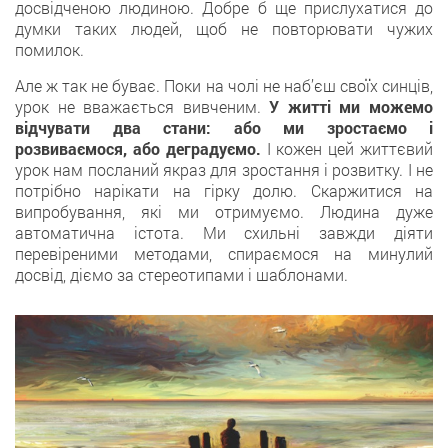
досвідченою людиною. Добре б ще прислухатися до
думки таких людей, щоб не повторювати чужих
помилок.
Але ж так не буває. Поки на чолі не наб’єш своїх синців,
урок не вважається вивченим.
У житті ми можемо
відчувати два стани: або ми зростаємо і
розвиваємося, або деградуємо.
І кожен цей життєвий
урок нам посланий якраз для зростання і розвитку. І не
потрібно нарікати на гірку долю. Скаржитися на
випробування, які ми отримуємо. Людина дуже
автоматична істота. Ми схильні завжди діяти
перевіреними методами, спираємося на минулий
досвід, діємо за стереотипами і шаблонами.