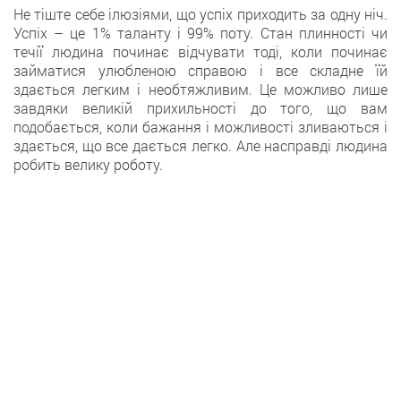
Не тіште себе ілюзіями, що успіх приходить за одну ніч.
Успіх – це 1% таланту і 99% поту. Стан плинності чи
течії людина починає відчувати тоді, коли починає
займатися улюбленою справою і все складне їй
здається легким і необтяжливим. Це можливо лише
завдяки великій прихильності до того, що вам
подобається, коли бажання і можливості зливаються і
здається, що все дається легко. Але насправді людина
робить велику роботу.