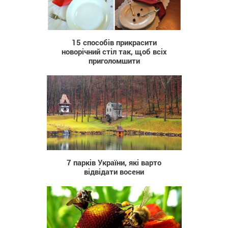
3 014
15 способів прикрасити
новорічний стіл так, щоб всіх
приголомшити
48 345
7 парків України, які варто
відвідати восени