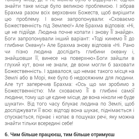
знайти таке місце було великою проблемою. І зібрав
Брахма разом всіх верховних Божеств, щоб вирішити
цю проблему. І вони запропонували: «Сховаємо
Божественність під Землею!» Але Брахма відповів: «Ні,
це не підійде. Людина почне копати і знову Її знайде».
Боги запропонували інший варіант: «Тоді кинемо Її до
глибини Океану!» Але Брахма знову відповів «Ні. Рано
чи пізно людина дослідить глибини океану і,
знайшовши її, винесе на поверхню».Боги зайшли в
глухий кут, вони не знали, де вони могли б заховати
Божественність. І здавалося, що немає такого місця на
Землі або в Морі, яке було б недосяжним для людини.
Але тут заперечив Брахма: «Ось що ми зробимо з
Божественністю: Ми сховаємо Її в глибині самої
людини, тому що це єдине місце, де вона ніколи не буде
шукати». Від того часу блукає людина по Землі, щоб
досліджувати її всю: відтоді вона шукає, піднімається і
спускається, пірнає і копає в пошуках речі, яку можна
знайти тільки всередині себе!
6. Чим більше працюєш, тим більше отримуєш