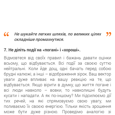
Не шукайте легких шляхів, по великих цілях
складніше промахнутися.
7. Не діліть події на «погані» і «хороші».
Відмовтеся від своїх правил і бажань давати оцінки
всьому, що відбувається. Всі події за своєю суттю
нейтральні. Коли йде дощ, одні бачать перед собою
брудні калюжі, а інші – відображення зірок. Ваш вектор
уваги дуже впливає на вашу реакцію на те, що
відбувається. Якщо вірити в думку, що життя погане і
всі люди навколо – вовки, то навколишні будуть
кусати і нападати. А як по-іншому? Ми підсилюємо дії
тих речей, на які спрямовуємо свою увагу, ми
поливаємо їх своєю енергією. Тільки якість зрошення
може бути дуже різною. Проведімо аналогію зі