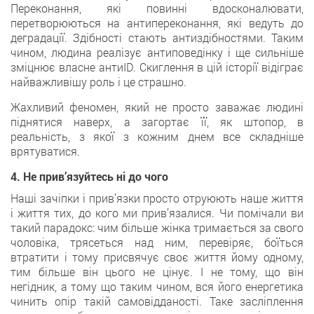
Переконання, які повинні вдосконалювати,
перетворюються на антипереконання, які ведуть до
деградації. Здібності стають антиздібностями. Таким
чином, людина реалізує антиповедінку і ще сильніше
зміцнює власне антиID. Скиглення в цій історії відіграє
найважливішу роль і це страшно.
Жахливий феномен, який не просто заважає людині
піднятися наверх, а загортає її, як штопор, в
реальність, з якої з кожним днем все складніше
врятуватися.
4. Не прив’язуйтесь ні до чого
Наші зачіпки і прив’язки просто отруюють наше життя
і життя тих, до кого ми прив’язалися. Чи помічали ви
такий парадокс: чим більше жінка тримається за свого
чоловіка, трясеться над ним, перевіряє, боїться
втратити і тому присвячує своє життя йому одному,
тим більше він цього не цінує. І не тому, що він
негідник, а тому що таким чином, вся його енергетика
чинить опір такій самовідданості. Таке засліплення