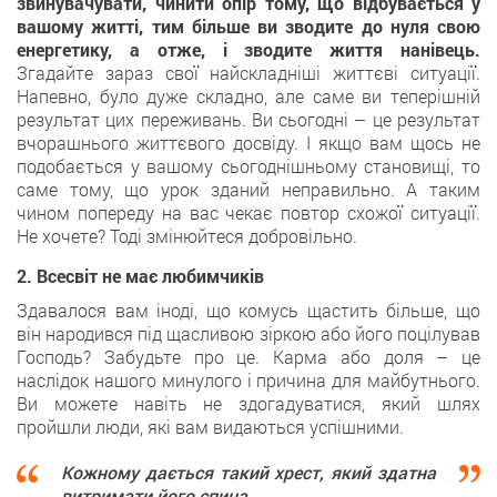
звинувачувати, чинити опір тому, що відбувається у
вашому житті, тим більше ви зводите до нуля свою
енергетику, а отже, і зводите життя нанівець.
Згадайте зараз свої найскладніші життєві ситуації.
Напевно, було дуже складно, але саме ви теперішній
результат цих переживань. Ви сьогодні – це результат
вчорашнього життєвого досвіду. І якщо вам щось не
подобається у вашому сьогоднішньому становищі, то
саме тому, що урок зданий неправильно. А таким
чином попереду на вас чекає повтор схожої ситуації.
Не хочете? Тоді змінюйтеся добровільно.
2. Всесвіт не має любимчиків
Здавалося вам іноді, що комусь щастить більше, що
він народився під щасливою зіркою або його поцілував
Господь? Забудьте про це. Карма або доля – це
наслідок нашого минулого і причина для майбутнього.
Ви можете навіть не здогадуватися, який шлях
пройшли люди, які вам видаються успішними.
Кожному дається такий хрест, який здатна
витримати його спина.