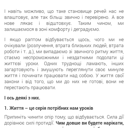
І навіть можливо, що таке становище речей нас не
влаштовує, але так більш звично і перевірено. А все
нове лякає і відштовхує. Таким чином, ми
залишаємося в зоні комфорту і деградуємо.
І якщо раптом відбувається щось, чого ми не
очікували (розлучення, втрата близьких людей, втрата
роботи і т. д.), ми випадаємо зі звичного ритму життя,
стаємо неспроможними і нездатними подолати ці
життєві уроки. Одних труднощі ламають, інших
загартовують і змушують переглянути своє минуле
життя і починати працювати над собою. У життя свої
закони і від того, що ми до них не готові, вони не
перестають працювати.
І ось деякі з них.
1. Життя – це серія потрібних нам уроків
Припиніть чинити опір тому, що відбувається. Сила дії
дорівнює силі протидії.
Чим довше ви будете нарікати,