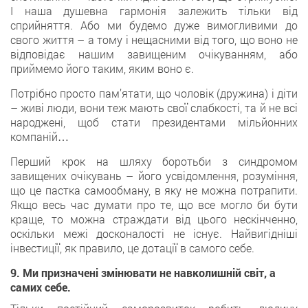
І наша душевна гармонія залежить тільки від
сприйняття. Або ми будемо дуже вимогливими до
свого життя – а тому і нещасними від того, що воно не
відповідає нашим завищеним очікуванням, або
приймемо його таким, яким воно є.
Потрібно просто пам’ятати, що чоловік (дружина) і діти
– живі люди, вони теж мають свої слабкості, та й не всі
народжені, щоб стати президентами мільйонних
компаній…
Перший крок на шляху боротьби з синдромом
завищених очікувань – його усвідомлення, розуміння,
що це пастка самообману, в яку не можна потрапити.
Якщо весь час думати про те, що все могло би бути
краще, то можна страждати від цього нескінченно,
оскільки межі досконалості не існує. Найвигідніші
інвестиції, як правило, це дотації в самого себе.
9. Ми призначені змінювати не навколишній світ, а
самих себе.