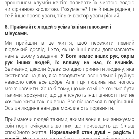
зрошенням клумби квітів: поливати їх чистою водою
чи сірчаною кислотою. Розумієте? І те й інше рідина, і
те й інше прояв уваги, тільки вектор уваги різний.
8. Приймайте людей з усіма їхніми плюсами і
мінусами.
Ми прийшли в це життя, щоб пережити певний
людський досвід. І хто, як не інші люди допомагають
нам в цьому завданні.
У Бога немає інших рук, окрім
рук інших людей, їх впливу на нас, їх вчинків.
Звичайно, деколи буває складно прийняти людину, яка
скотилася на дно, яка поводиться асоціально і руйнує
навколо себе все добре. Але і ця людина нас чогось
може навчити. Хоча б тому, що ми самі не хочемо бути
такими, зрозуміти, що для існують інші цінності і ми не
хочемо жити так, як вона. Все пізнається в порівнянні.
Ось ця людина вам дає можливість порівняти.
Приймаючи людей такими, якими вони є, ми знижуємо
свій поріг очікувань до них, що призводить до більш
спокійного життя.
Нормальний стан душі – радість і
спокій.
Нещасним нас роблять завищені очікування до