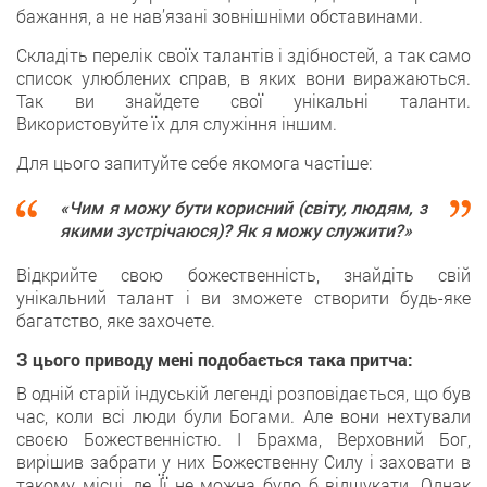
бажання, а не нав’язані зовнішніми обставинами.
Складіть перелік своїх талантів і здібностей, а так само
список улюблених справ, в яких вони виражаються.
Так ви знайдете свої унікальні таланти.
Використовуйте їх для служіння іншим.
Для цього запитуйте себе якомога частіше:
«Чим я можу бути корисний (світу, людям, з
якими зустрічаюся)? Як я можу служити?»
Відкрийте свою божественність, знайдіть свій
унікальний талант і ви зможете створити будь-яке
багатство, яке захочете.
З цього приводу мені подобається така притча:
В одній старій індуській легенді розповідається, що був
час, коли всі люди були Богами. Але вони нехтували
своєю Божественністю. І Брахма, Верховний Бог,
вирішив забрати у них Божественну Силу і заховати в
такому місці, де Її не можна було б відшукати. Однак