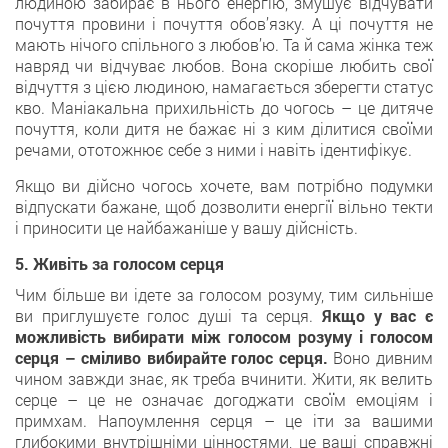
людиною забирає в нього енергію, змушує відчувати
почуття провини і почуття обов’язку. А ці почуття не
мають нічого спільного з любов’ю. Та й сама жінка теж
навряд чи відчуває любов. Вона скоріше любить свої
відчуття з цією людиною, намагається зберегти статус
кво. Маніакальна прихильність до чогось – це дитяче
почуття, коли дитя не бажає ні з ким ділитися своїми
речами, ототожнює себе з ними і навіть ідентифікує.
Якщо ви дійсно чогось хочете, вам потрібно подумки
відпускати бажане, щоб дозволити енергії вільно текти
і приносити це найбажаніше у вашу дійсність.
5. Живіть за голосом серця
Чим більше ви ідете за голосом розуму, тим сильніше
ви приглушуєте голос душі та серця.
Якщо у вас є
можливість вибирати між голосом розуму і голосом
серця – сміливо вибирайте голос серця.
Воно дивним
чином завжди знає, як треба вчинити. Жити, як велить
серце – це не означає догоджати своїм емоціям і
примхам. Напоумлення серця – це іти за вашими
глибокими внутрішніми цінностями, це ваші справжні