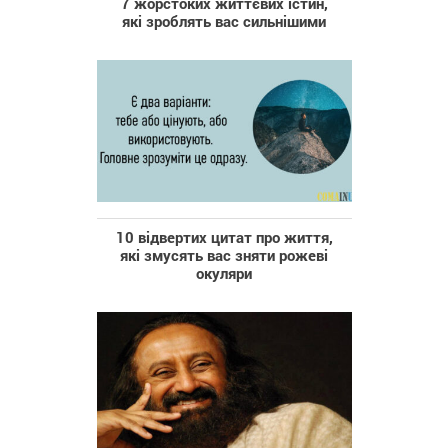
7 жорстоких життєвих істин,
які зроблять вас сильнішими
10 відвертих цитат про життя,
які змусять вас зняти рожеві
окуляри