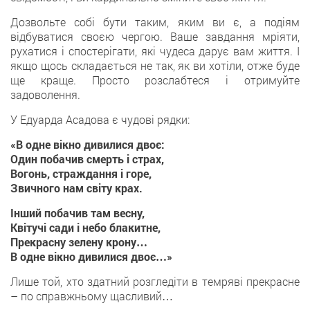
Дозвольте собі бути таким, яким ви є, а подіям
відбуватися своєю чергою. Ваше завдання мріяти,
рухатися і спостерігати, які чудеса дарує вам життя. І
якщо щось складається не так, як ви хотіли, отже буде
ще краще. Просто розслабтеся і отримуйте
задоволення.
У Едуарда Асадова є чудові рядки:
«В одне вікно дивилися двоє:
Один побачив смерть і страх,
Вогонь, страждання і горе,
Звичного нам світу крах.
Інший побачив там весну,
Квітучі сади і небо блакитне,
Прекрасну зелену крону…
В одне вікно дивилися двоє…»
Лише той, хто здатний розгледіти в темряві прекрасне
– по справжньому щасливий…