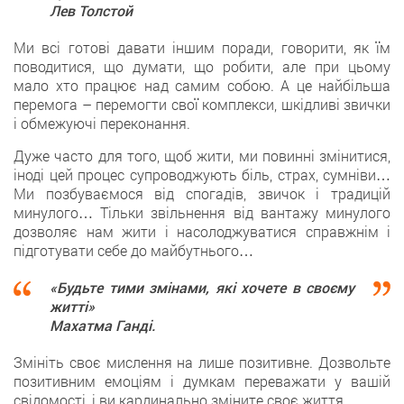
Лев Толстой
Ми всі готові давати іншим поради, говорити, як їм
поводитися, що думати, що робити, але при цьому
мало хто працює над самим собою. А це найбільша
перемога – перемогти свої комплекси, шкідливі звички
і обмежуючі переконання.
Дуже часто для того, щоб жити, ми повинні змінитися,
іноді цей процес супроводжують біль, страх, сумніви…
Ми позбуваємося від спогадів, звичок і традицій
минулого… Тільки звільнення від вантажу минулого
дозволяє нам жити і насолоджуватися справжнім і
підготувати себе до майбутнього…
«Будьте тими змінами, які хочете в своєму
житті»
Махатма Ганді.
Змініть своє мислення на лише позитивне. Дозвольте
позитивним емоціям і думкам переважати у вашій
свідомості, і ви кардинально зміните своє життя.