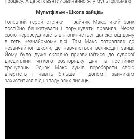
процесу. А де ж їх взяти? Звичайно ж, у мультфільмах!
Мультфільм «Школа зайців»
Головний герой стрічки – зайчик Макс, який звик
постійно бешкетувати і порушувати правила. Через
свою нерозсудливість він опиняється далеко від дому
в геть незнайомому лісі. Там Макс потрапляє до
незвичайної школи, де навчаються великодні зайці.
Йому було дуже складно призвичаїтися до суворої
дисципліни, чіткого розпорядку дня та постійних
тренувань. Однак Макс зумів перебороти свою
впертість і навіть більше – допоміг зайчикам
захиститися від нападу злих лисиць.