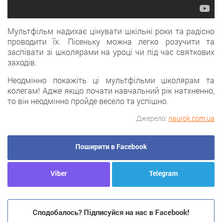
Мультфільм надихає цінувати шкільні роки та радісно
проводити їх. Пісеньку можна легко розучити та
заспівати зі школярами на уроці чи під час святкових
заходів.
Неодмінно покажіть ці мультфільми школярам та
колегам! Адже якщо почати навчальний рік натхненно,
то він неодмінно пройде весело та успішно.
Джерело:
naurok.com.ua
Поширити в Facebook
Viber
Telegram
Сподобалось? Підписуйся на нас в Facebook!