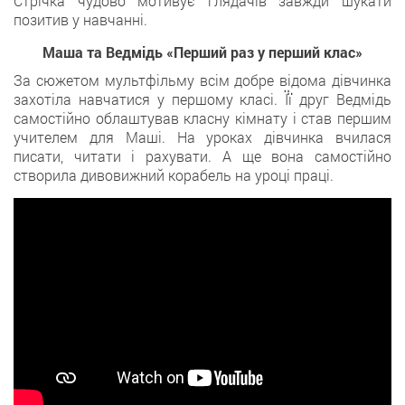
Стрічка чудово мотивує глядачів завжди шукати
позитив у навчанні.
Маша та Ведмідь «Перший раз у перший клас»
За сюжетом мультфільму всім добре відома дівчинка
захотіла навчатися у першому класі. Її друг Ведмідь
самостійно облаштував класну кімнату і став першим
учителем для Маші. На уроках дівчинка вчилася
писати, читати і рахувати. А ще вона самостійно
створила дивовижний корабель на уроці праці.