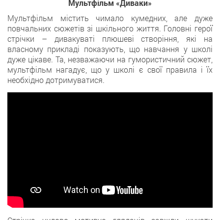
Мультфільм «Диваки»
Мультфільм містить чимало кумедних, але дуже
повчальних сюжетів зі шкільного життя. Головні герої
стрічки – дивакуваті плюшеві створіння, які на
власному прикладі показують, що навчання у школі
дуже цікаве. Та, незважаючи на гумористичний сюжет,
мультфільм нагадує, що у школі є свої правила і їх
необхідно дотримуватися.