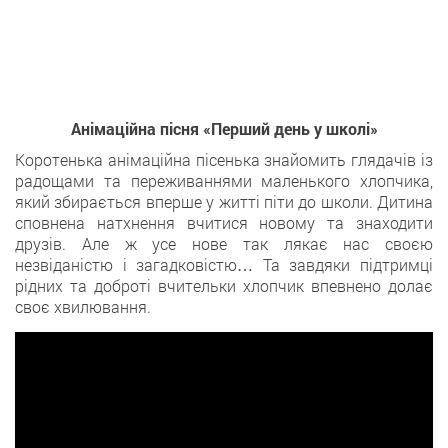
Анімаційна пісня «Перший день у школі»
Коротенька анімаційна пісенька знайомить глядачів із
радощами та переживаннями маленького хлопчика,
який збирається вперше у житті піти до школи. Дитина
сповнена натхнення вчитися новому та знаходити
друзів. Але ж усе нове так лякає нас своєю
незвіданістю і загадковістю… Та завдяки підтримці
рідних та доброті вчительки хлопчик впевнено долає
своє хвилювання.