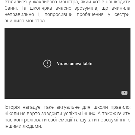
втілилися у жахливого монстра, який хотів нашкодити
Санні. Та школярка вчасно зрозуміла, що вчинила
неправильно і, попросивши пробачення у сестри,
знищила монстра.
Історія нагадує таке актуальне для школи правило:
ніколи не варто заздрити успіхам інших. А також вчить
нас контролювати свої емоції та шукати порозуміння з
іншими людьми.