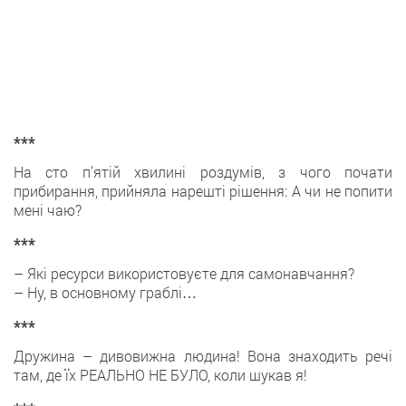
***
На сто п’ятій хвилині роздумів, з чого почати
прибирання, прийняла нарешті рішення: А чи не попити
мені чаю?
***
– Які ресурси використовуєте для самонавчання?
– Ну, в основному граблі…
***
Дружина – дивовижна людина! Вона знаходить речі
там, де їх РЕАЛЬНО НЕ БУЛО, коли шукав я!