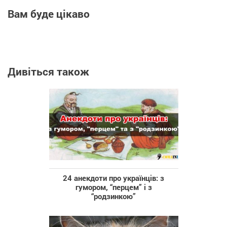
Вам буде цікаво
Дивіться також
24 анекдоти про українців: з
гумором, “перцем” і з
“родзинкою”