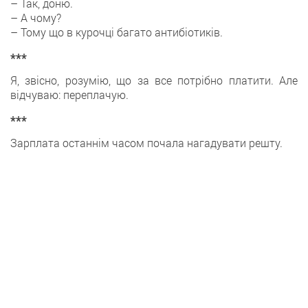
– Так, доню.
– А чому?
– Тому що в курочці багато антибіотиків.
***
Я, звісно, розумію, що за все потрібно платити. Але
відчуваю: переплачую.
***
Зарплата останнім часом почала нагадувати решту.