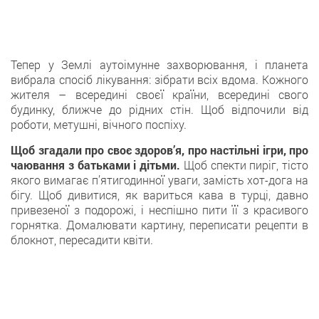
Тепер у Землі аутоімунне захворювання, і планета
вибрала спосіб лікування: зібрати всіх вдома. Кожного
жителя – всередині своєї країни, всередині свого
будинку, ближче до рідних стін. Щоб відпочили від
роботи, метушні, вічного поспіху.
Щоб згадали про своє здоров’я, про настільні ігри, про
чаювання з батьками і дітьми.
Щоб спекти пиріг, тісто
якого вимагає п’ятигодинної уваги, замість хот-дога на
бігу. Щоб дивитися, як вариться кава в турці, давно
привезеної з подорожі, і неспішно пити її з красивого
горнятка. Домалювати картину, переписати рецепти в
блокнот, пересадити квіти.