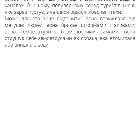
каналах. В іншому популярному серед туристів місці,
яке зараз пустує, з’явилися рідкісні красиві птахи.
Може планета хоче відпочити? Вона втомилася від
метушні людей, вона брикає штормами і зливами,
вона температурить безморозними зимами, вона
струшує себе землетрусами як собака, яка втомилася
або вийшла з води.