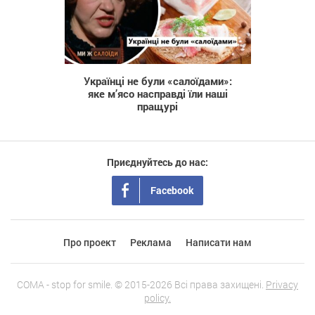
622
Українці не були «салоїдами»:
яке м’ясо насправді їли наші
пращурі
Приєднуйтесь до нас:
Facebook
Про проект
Реклама
Написати нам
COMA - stop for smile. © 2015-2026 Всі права захищені.
Privacy
policy.