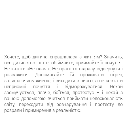
Хочете, щоб дитина справлялася з життям? Значить,
все дитинство тіште, обіймайте, приймайте її почуття.
Не кажіть «Не плач!», Не прагніть відразу відвернути і
розважити. Допомагайте їй проживати стрес,
залишаючись живою, і виходити з нього, а не ковтати
неприємні почуття і відморожуватися. Нехай
засмучується, плаче, боїться, протестує – і нехай з
вашою допомогою вчиться приймати недосконалість
світу, переходити від розчарування і протесту до
розради і примирення з реальністю.