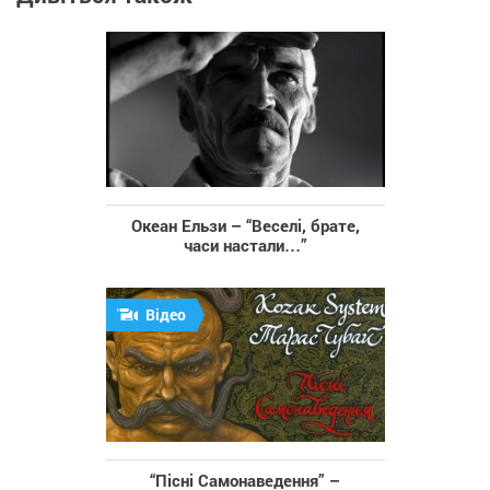
Океан Ельзи – “Веселі, брате,
часи настали…”
Відео
“Пісні Самонаведення” –