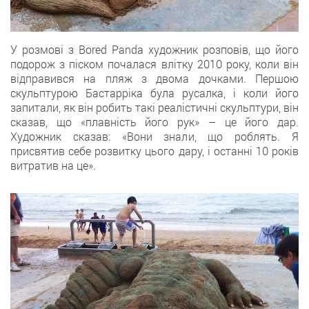
У розмові з Bored Panda художник розповів, що його
подорож з піском почалася влітку 2010 року, коли він
відправився на пляж з двома дочками. Першою
скульптурою Бастарріка була русалка, і коли його
запитали, як він робить такі реалістичні скульптури, він
сказав, що «плавність його рук» – це його дар.
Художник сказав: «Вони знали, що роблять. Я
присвятив себе розвитку цього дару, і останні 10 років
витратив на це».