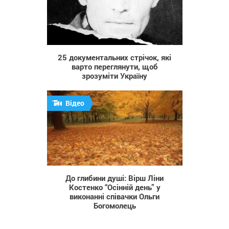
537
25 документальних стрічок, які
варто переглянути, щоб
зрозуміти Україну
Відео
1 835
До глибини душі: Вірш Ліни
Костенко “Осінній день” у
виконанні співачки Ольги
Богомолець