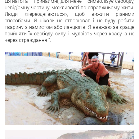
Ця нагота – принаймні, для мене – символізує свободу,
невід’ємну частину можливості по-справжньому жити.
Люди «переодягаються», щоб вижити різними
способами. Я ніколи не створював і не буду робити
тварину з намистом або ланцюгів. Я вважаю за краще
прийняти їх свободу, силу, і мудрість через красу, а не
через страждання “.