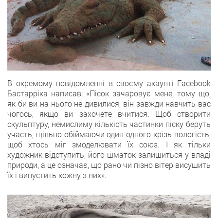
В окремому повідомленні в своєму акаунті Facebook
Бастарріка написав: «Пісок зачаровує мене, тому що,
як би ви на нього не дивилися, він завжди навчить вас
чогось, якщо ви захочете вчитися. Щоб створити
скульптуру, немислиму кількість частинки піску беруть
участь, щільно обіймаючи один одного крізь вологість,
щоб хтось міг змоделювати їх союз. І як тільки
художник відступить, його шматок залишиться у владі
природи, а це означає, що рано чи пізно вітер висушить
їх і випустить кожну з них».