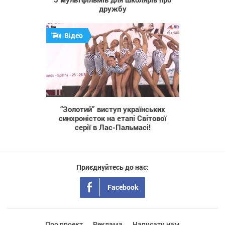
дружбу
Відео
556
“Золотий” виступ українських
синхроністок на етапі Світової
серії в Лас-Пальмасі!
Приєднуйтесь до нас:
Facebook
Про проект
Реклама
Написати нам