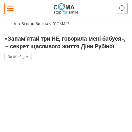
А тобі подобається “COMA”?
«Запам’ятай три НЕ, говорила мені бабуся»,
– секрет щасливого життя Діни Рубіної
За Фрейдом