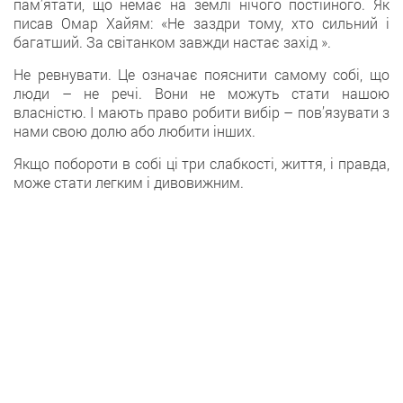
пам’ятати, що немає на землі нічого постійного. Як
писав Омар Хайям: «Не заздри тому, хто сильний і
багатший. За світанком завжди настає захід ».
Не ревнувати. Це означає пояснити самому собі, що
люди – не речі. Вони не можуть стати нашою
власністю. І мають право робити вибір – пов’язувати з
нами свою долю або любити інших.
Якщо побороти в собі ці три слабкості, життя, і правда,
може стати легким і дивовижним.