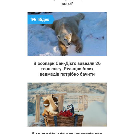
кого?
Відео
614
В зоопарк Сан-Дієго завезли 26
тонн снігу. Реакцію білих
ведмедів потрібно бачити
800
5 мультфільмів для школярів про