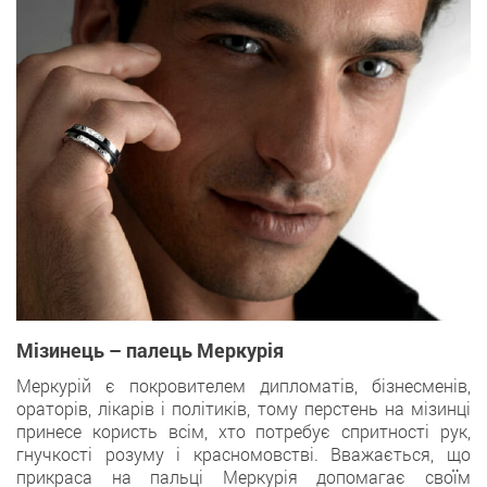
Мізинець – палець Меркурія
Меркурій є покровителем дипломатів, бізнесменів,
ораторів, лікарів і політиків, тому перстень на мізинці
принесе користь всім, хто потребує спритності рук,
гнучкості розуму і красномовстві. Вважається, що
прикраса на пальці Меркурія допомагає своїм