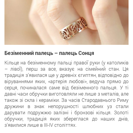
Безіменний палець – палець Сонця
Кільце на безіменному пальці правої руки (у католиків
– лівої), перш за все, вказує на сімейний стан. Ця
традиція з’явилася ще у древніх єгиптян, відповідно до
віруваннями яких, «артерія любові», ведуча прямо до
серця, починалася саме від безіменного пальця. У ті
давні часи обручки виготовляли не лише з металів, але
також зі скла і кераміки. За часів Стародавнього Риму
дружини в знак непорушності шлюбних уз стали
дарувати подружжю залізні і бронзові кільця. Золоті
обручки, традиція яких збереглася до наших днів,
з’явилися лише в III-IV століттях.