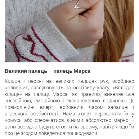
Великий палець – палець Марса
Кільця і ​​персні на великих пальцях рук, особливо
чоловічих, заслуговують на особливу увагу. «Володар
кільця» на пальці Марса, як правило, виявляється
енергійною, емоційною і експансивною людиною. Це
прямолінійні, вперті, войовничі, часом запальні і
агресивні особистості. Намагатися переконати їх у
чомусь або сперечатися з ними абсолютно марно –
вони все одно будуть стояти на своєму, навіть якщо їм
про це згодом доведеться пошкодувати.