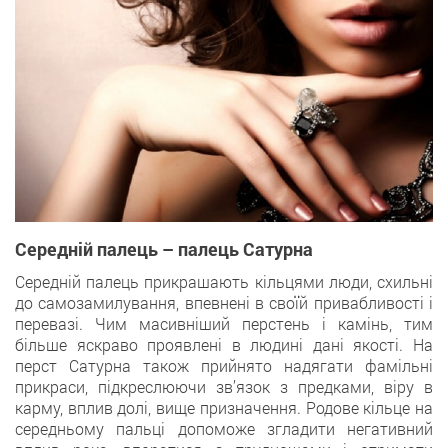
Середній палець – палець Сатурна
Середній палець прикрашають кільцями люди, схильні
до самозамилування, впевнені в своїй привабливості і
перевазі. Чим масивніший перстень і камінь, тим
більше яскраво проявлені в людині дані якості. На
перст Сатурна також прийнято надягати фамільні
прикраси, підкреслюючи зв’язок з предками, віру в
карму, вплив долі, вище призначення. Родове кільце на
середньому пальці допоможе згладити негативний