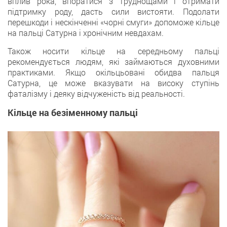
вплив рока, впоратися з труднощами і отримати
підтримку роду, дасть сили вистояти. Подолати
перешкоди і нескінченні «чорні смуги» допоможе кільце
на пальці Сатурна і хронічним невдахам.
Також носити кільце на середньому пальці
рекомендується людям, які займаються духовними
практиками. Якщо окільцьовані обидва пальця
Сатурна, це може вказувати на високу ступінь
фаталізму і деяку відчуженість від реальності.
Кільце на безіменному пальці