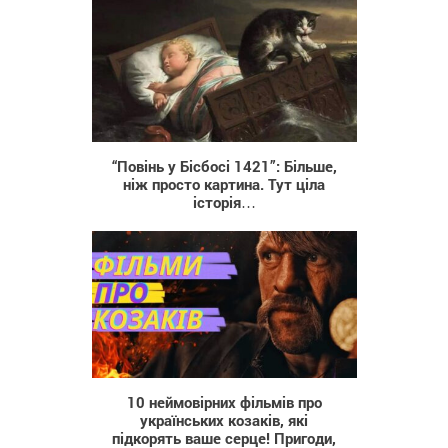
1 413
“Повінь у Бісбосі 1421”: Більше,
ніж просто картина. Тут ціла
історія…
644
10 неймовірних фільмів про
українських козаків, які
підкорять ваше серце! Пригоди,