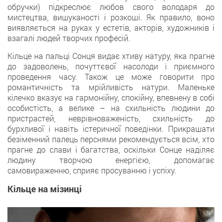
обручки) підкреслює любов свого володаря до
мистецтва, вишуканості і розкоші. Як правило, воно
виявляється на руках у естетів, акторів, художників і
взагалі людей творчих професій.
Кільце на пальці Сонця видає хтиву натуру, яка прагне
до задоволень, почуттєвої насолоди і приємного
проведення часу. Також це може говорити про
романтичність та мрійливість ​​натури. Маленьке
кілечко вказує на гармонійну, спокійну, впевнену в собі
особистість, а велике – на схильність людини до
пристрастей, неврівноваженість, схильність до
бурхливої і навіть істеричної поведінки. Прикрашати
безіменний палець перснями рекомендується всім, хто
прагне до слави і багатства, оскільки Сонце наділяє
людину творчою енергією, допомагає
самовираженню, сприяє просуванню і успіху.
Кільце на мізинці