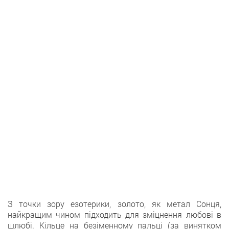
З точки зору езотерики, золото, як метал Сонця,
найкращим чином підходить для зміцнення любові в
шлюбі. Кільце на безіменному пальці (за винятком