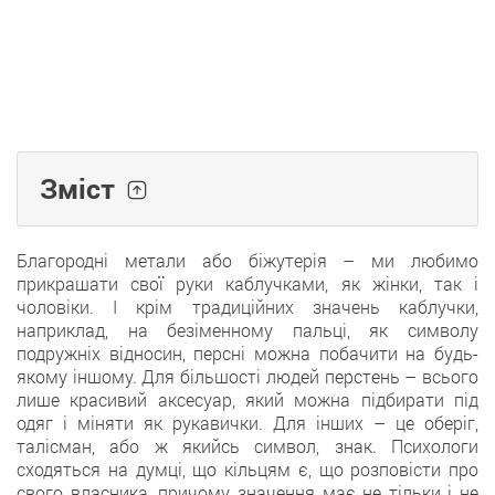
Зміст
Благородні метали або біжутерія – ми любимо
прикрашати свої руки каблучками, як жінки, так і
чоловіки. І крім традиційних значень каблучки,
наприклад, на безіменному пальці, як символу
подружніх відносин, персні можна побачити на будь-
якому іншому. Для більшості людей перстень – всього
лише красивий аксесуар, який можна підбирати під
одяг і міняти як рукавички. Для інших – це оберіг,
талісман, або ж якийсь символ, знак. Психологи
сходяться на думці, що кільцям є, що розповісти про
свого власника, причому значення має не тільки і не