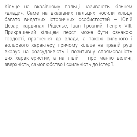
Кільце на вказівному пальці називають кільцем
«влади». Саме на вказівних пальцях носили кільця
багато видатних історичних особистостей – Юлій
Цезар, кардинал Рішельє, Іван Грозний, Генріх VIII.
Прикрашений кільцем перст може бути ознакою
гордості, прагнення до влади, а також сильного і
вольового характеру, причому кільце на правій руці
вказує на розсудливість і позитивну спрямованість
цих характеристик, а на лівій – про манію величі,
зверхність, самолюбство і схильність до істерії.