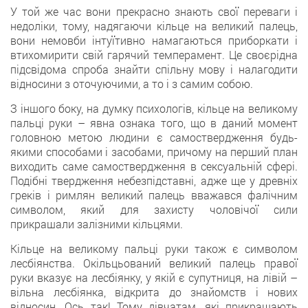
У той же час вони прекрасно знають свої переваги і
недоліки, тому, надягаючи кільце на великий палець,
вони немовби інтуїтивно намагаються приборкати і
втихомирити свій гарячий темперамент. Це своєрідна
підсвідома спроба знайти спільну мову і налагодити
відносини з оточуючими, а то і з самим собою.
З іншого боку, на думку психологів, кільце на великому
пальці руки – явна ознака того, що в даний момент
головною метою людини є самоствердження будь-
якими способами і засобами, причому на перший план
виходить саме самоствердження в сексуальній сфері.
Подібні твердження небезпідставні, адже ще у древніх
греків і римлян великий палець вважався фалічним
символом, який для захисту чоловічої сили
прикрашали залізними кільцями.
Кільце на великому пальці руки також є символом
лесбіянства. Окільцьований великий палець правої
руки вказує на лесбіянку, у якій є супутниця, на лівій –
вільна лесбіянка, відкрита до знайомств і нових
відносин. Ось так! Тому дівчатам, які прикрашають