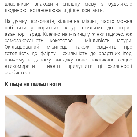
власникам знаходити спільну мову з будь-якою
людиною і встановлювати ділові контакти.
На думку психологів, кільце на мізинці часто можна
побачити у спритних натур, схильних до інтриг,
авантюр і зрад. Кілечко на мізинці у жінки підкреслює
самозакоханість, кокетство і мінливість натури.
Окільцьований мізинець також свідчить про
готовність до флірту і схильність до азартних ігор,
причому в даному випадку воно покликане дещоо
втихомирити і навіть придушити ці схильності
особистості.
Кільце на пальці ноги