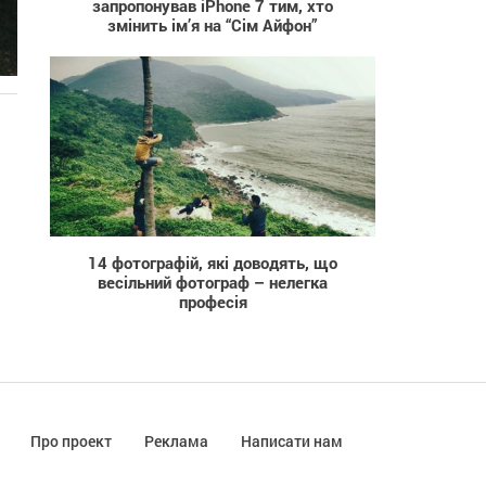
запропонував iPhone 7 тим, хто
змінить ім’я на “Сім Айфон”
1 409
14 фотографій, які доводять, що
весільний фотограф – нелегка
професія
Про проект
Реклама
Написати нам