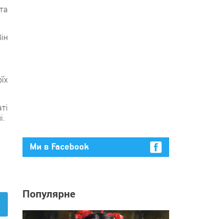
та
ін
оїх
ті
і.
Ми в Facebook
Популярне