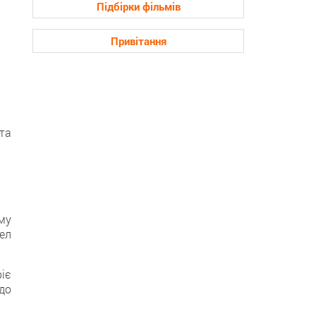
Підбірки фільмів
Привітання
та
му
ел
іє
до