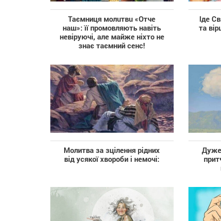
Таємниця молuтвu «Отче
Іде С
наш»: її промовляють навіть
та вір
невіруючі, але майже ніхто не
знає таємний сенс!
Молитва за зцілення рідних
Дуже 
від усякої хвороби і немочі:
прит