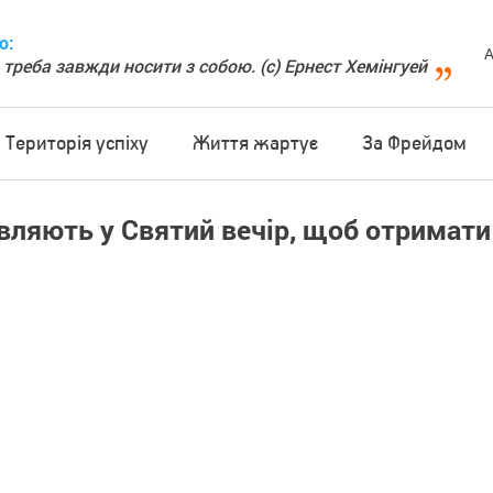
о:
А
 треба завжди носити з собою. (с) Ернест Хемінгуей
Територія успіху
Життя жартує
За Фрейдом
вляють у Святий вечір, щоб отримати