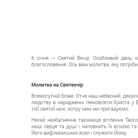
6 січня — Святий Вечір. Особливий день, 
благословення. Ось вам молитва, яку потрібн
Молитва на Святвечір
Всемогутній Боже, Отче наш небесний, дякуєм
людству в народженні Немовляти-Христа у В
тієї святої ночі, котру нині ми пригадуємо.
Нехай незбагненна таємниця втілення Твого
наші серця та душі і наповнить їх втіхою та
Його вифлиємських ясел і служити Йому.