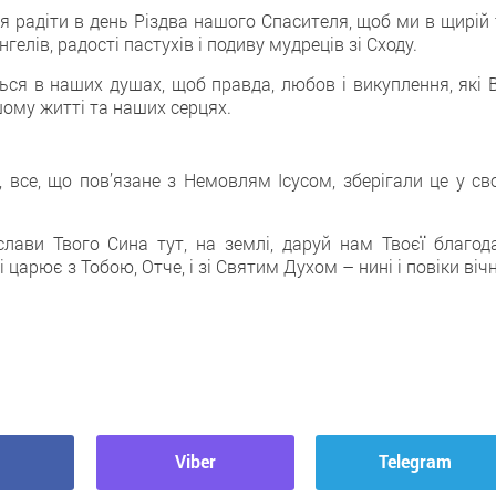
я радіти в день Різдва нашого Спасителя, щоб ми в щирій 
гелів, радості пастухів і подиву мудреців зі Сходу.
ься в наших душах, щоб правда, любов і викуплення, які В
ашому житті та наших серцях.
, все, що пов’язане з Немовлям Ісусом, зберігали це у св
лави Твого Сина тут, на землі, даруй нам Твоєї благода
 царює з Тобою, Отче, і зі Святим Духом – нині і повіки вічн
Viber
Telegram