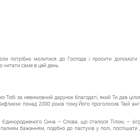
коли потрібно молитися до Господа і просити допомоги 
о читати саме в цей день.
о Тобі за невимовний дарунок благодаті, який Ти дав ціло
ифлиємі понад 2000 років тому.Його проголосив Твій анг
 Єдинородженого Сина – Слова, що сталося Тiлом, – зігр
 палким бажанням, подібно до пастухів у полі, поспішати 