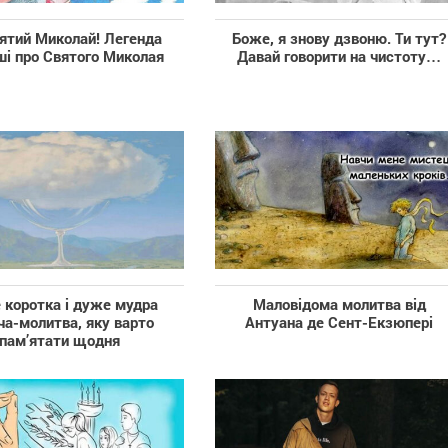
вятий Миколай! Легенда
Боже, я знову дзвоню. Ти тут?
ші про Святого Миколая
Давай говорити на чистоту…
коротка і дуже мудра
Маловідома молитва від
ча-молитва, яку варто
Антуана де Сент-Екзюпері
пам’ятати щодня