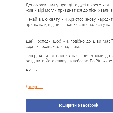
Допоможи нам у правді та дусі щирого каятт
живій вірі могли приєднатися до пісні хвали ан
Нехай в цю святу ніч Христос знову народит
приніс нам, від нині і повіки залишалися у н
Дай, Господи, щоб ми, подібно до Діви Марії
серцях і розважали над ним.
Тепер, коли Ти вчинив нас причетними до с
розділити Його славу на небесах. Бо Він живе і
Амінь
Джерело
Поширити в Facebook