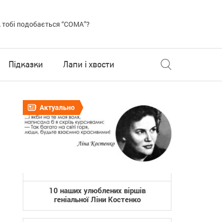
 тобі подобається “COMA”?
Підказки
Лапи і хвости
Актуально
10 наших улюблених віршів
геніальної Ліни Костенко