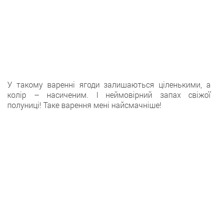
У такому варенні ягоди залишаються ціленькими, а
колір – насиченим. І неймовірний запах свіжої
полуниці! Таке варення мені найсмачніше!