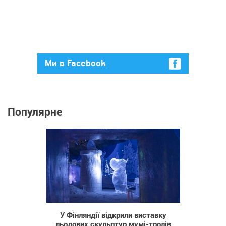
Ми в Facebook
Популярне
406
У Фінляндії відкрили виставку
льодових скульптур мумі-тролів