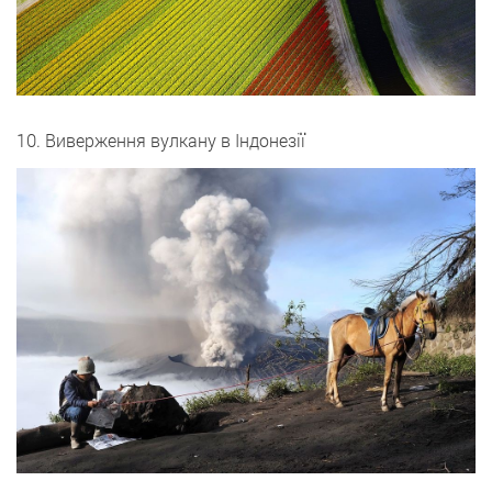
10. Виверження вулкану в Індонезії