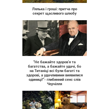
Лялька і гроші: притча про
секрет щасливого шлюбу
195
“Не бажайте здоров’я та
багатства, а бажайте удачі, бо
на Титаніці всі були багаті та
здорові, а удачливими виявилися
одиниці!”- глибинний сенс слів
Черчілля