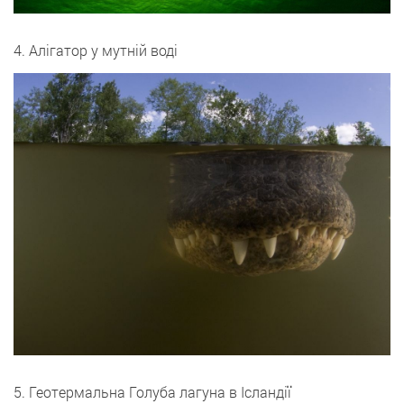
4. Алігатор у мутній воді
5. Геотермальна Голуба лагуна в Ісландії