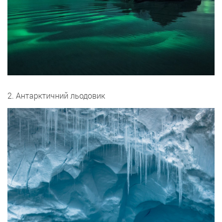
2. Антарктичний льодовик