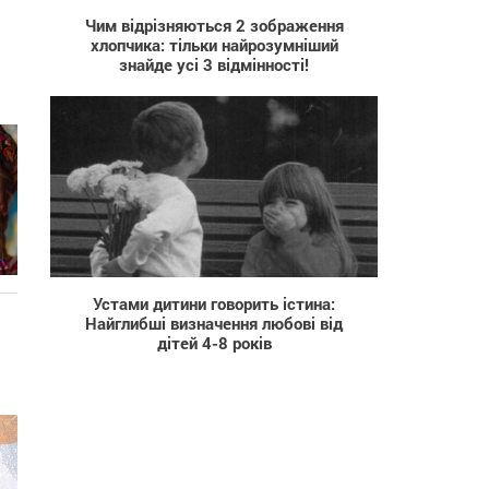
Чим відрізняються 2 зображення
хлопчика: тільки найрозумніший
знайде усі 3 відмінності!
662
Устами дитини говорить істина:
Найглибші визначення любові від
дітей 4-8 років