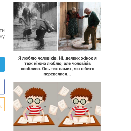
 –
ти
ну
8 790
Я люблю чоловіків. Ні, деяких жінок я
теж ніжно люблю, але чоловіків
особливо. Ось тих самих, які нібито
перевелися…
515