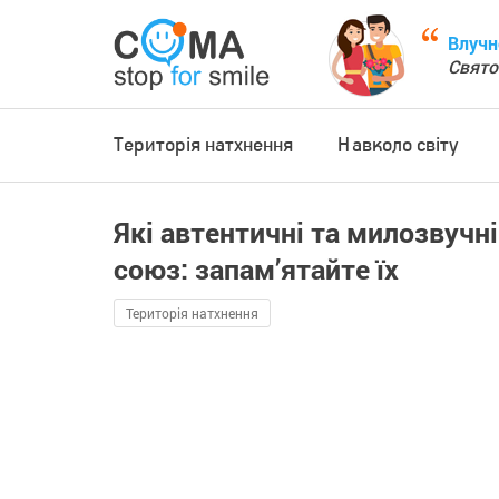
Влучн
Свято
Територія натхнення
Навколо світу
Які автентичні та милозвучн
союз: запам’ятайте їх
Територія натхнення