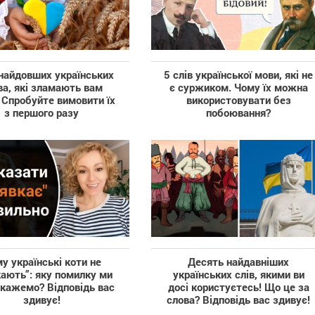
 найдовших українських
5 слів української мови, які не
ва, які зламають вам
є суржиком. Чому їх можна
 Спробуйте вимовити їх
використовувати без
з першого разу
побоювання?
у українські коти не
Десять найдавніших
кають”: яку помилку ми
українських слів, якими ви
 кажемо? Відповідь вас
досі користуєтесь! Що це за
здивує!
слова? Відповідь вас здивує!