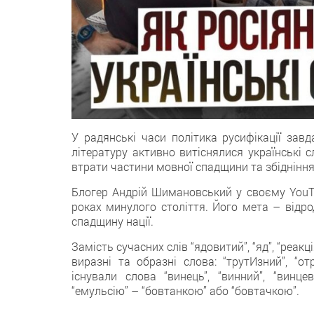
У радянські часи політика русифікації завд
літературу активно витіснялися українські
втрати частини мовної спадщини та збідніння
Блогер Андрій Шимановський у своєму YouT
роках минулого століття. Його мета – відро
спадщину нації.
Замість сучасних слів “ядовитий”, “яд”, “реакц
виразні та образні слова: “трутИзний”, “отр
існували слова “винець”, “винний”, “винце
“емульсію” – “бовтанкою” або “бовтачкою”.