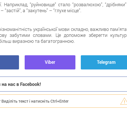
ї. Наприклад, “руйновище” стало “розвалюхою”, “дрібняки”
– “застій”, а “закутень” – “глухе місце”.
ізноманітність української мови складно, важливо пам’ята
ову забутими словами. Це допоможе зберегти культур
 більш виразною та багатогранною.
Viber
Telegram
на нас в Facebook!
иділіть текст і натисніть Ctrl+Enter