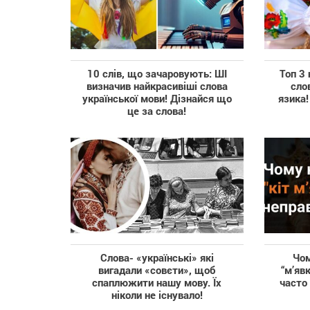
10 слів, що зачаровують: ШІ
Топ 3
визначив найкрасивіші слова
сло
української мови! Дізнайся що
язика!
це за слова!
Cлова- «українські» які
Чом
вигадали «совєти», щоб
“м’яв
спаплюжити нашу мову. Їх
часто
ніколи не існувало!