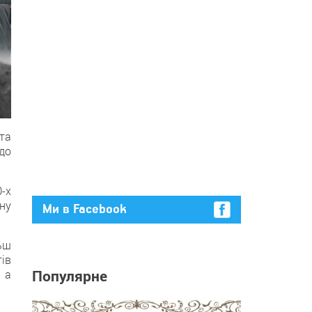
та
до
0-х
ну
Ми в Facebook
льш
ів
Популярне
 а