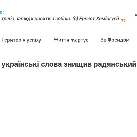
о:
А
 треба завжди носити з собою. (с) Ернест Хемінгуей
Територія успіху
Життя жартує
За Фрейдом
і українські слова знищив радянський