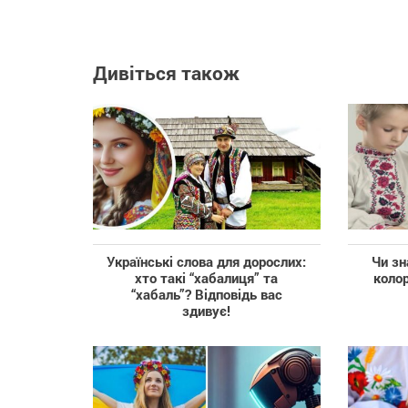
Дивіться також
Українські слова для дорослих:
Чи зн
хто такі “хабалиця” та
колор
“хабаль”? Відповідь вас
здивує!