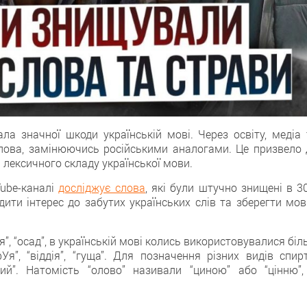
ала значної шкоди українській мові. Через освіту, медіа 
 слова, замінюючись російськими аналогами. Це призвело 
 лексичного складу української мови.
ube-каналі
досліджує слова
, які були штучно знищені в 3
дити інтерес до забутих українських слів та зберегти мов
ія”, “осад”, в українській мові колись використовувалися бі
Уя”, “віддія”, “гуща”. Для позначення різних видів спирт
вий”. Натомість “олово” називали “циною” або “цінню”,