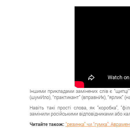
Іншими прикладами замінених слів є “щипці” 
(шумИло), “практикант” (вправнИк), “ярлик” (н
Навіть такі прості слова, як “коробка”, “філь
замінили російськими відповідниками або ка
Читайте також:
“резинка” чи “гумка”: Авраме