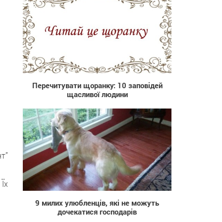
3 276
Перечитувати щоранку: 10 заповідей
щасливої людини
нт”
1 592
 Їх
9 милих улюбленців, які не можуть
дочекатися господарів