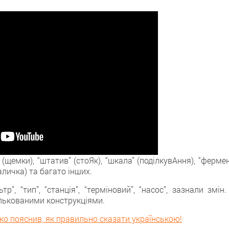
(щемки), “штатив” (стоЯк), “шкала” (поділкувАння), “ферме
аличка) та багато інших.
тр”, “тип”, “станція”, “терміновий”, “насос”, зазнали змін.
лькованими конструкціями.
нко пояснив, як правильно сказати українською!