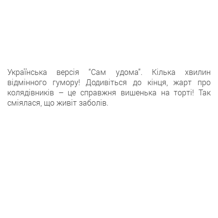
Українська версія “Сам удома”. Кілька хвилин
відмінного гумору! Додивіться до кінця, жарт про
колядівників – це справжня вишенька на торті! Так
сміялася, що живіт заболів.