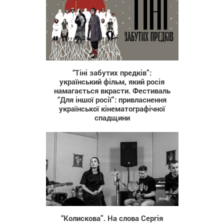
99
“Тіні забутих предків”:
український фільм, який росія
намагається вкрасти. Фестиваль
“Для іншої росії”: привласнення
української кінематографічної
спадщини
833
“Колискова”. На слова Сергія