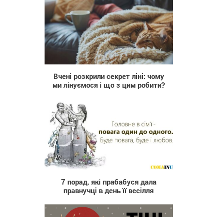
102
Вчені розкрили секрет ліні: чому
ми лінуємося і що з цим робити?
1 803
7 порад, які прабабуся дала
правнучці в день її весілля