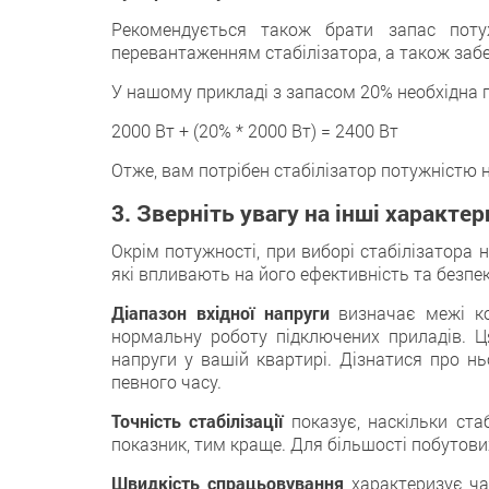
Рекомендується також брати запас пот
перевантаженням стабілізатора, а також забе
У нашому прикладі з запасом 20% необхідна п
2000 Вт + (20% * 2000 Вт) = 2400 Вт
Отже, вам потрібен стабілізатор потужністю 
3. Зверніть увагу на інші характе
Окрім потужності, при виборі стабілізатора 
які впливають на його ефективність та безпек
Діапазон вхідної напруги
визначає межі ко
нормальну роботу підключених приладів. Ця
напруги у вашій квартирі. Дізнатися про н
певного часу.
Точність стабілізації
показує, наскільки ста
показник, тим краще. Для більшості побутових
Швидкість спрацьовування
характеризує час