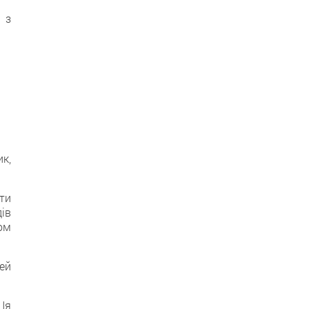
 з
к,
ти
ів
ом
ей
Ця