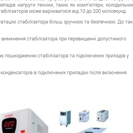
епадів напруги техніки, таких як комп’ютери, холодильник
абілізаторів може варіюватися від 10 до 200 мілісекунд.
атацію стабілізатора більш зручною та безпечною. До так
вимкнення стабілізатора при перевищенні допустимого
ає пошкодженню стабілізатора та підключених приладів у
 конденсаторів в підключених приладах після включення