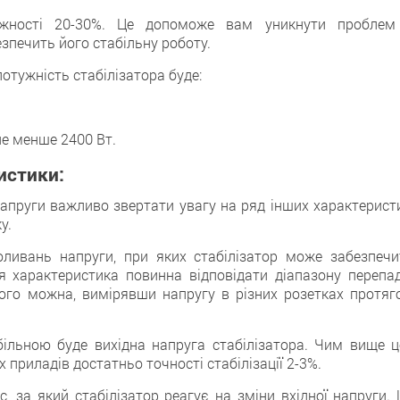
ужності 20-30%. Це допоможе вам уникнути проблем
зпечить його стабільну роботу.
отужність стабілізатора буде:
не менше 2400 Вт.
ристики:
напруги важливо звертати увагу на ряд інших характеристи
у.
ливань напруги, при яких стабілізатор може забезпечи
 характеристика повинна відповідати діапазону перепад
ього можна, вимірявши напругу в різних розетках протяг
більною буде вихідна напруга стабілізатора. Чим вище ц
 приладів достатньо точності стабілізації 2-3%.
, за який стабілізатор реагує на зміни вхідної напруги. 