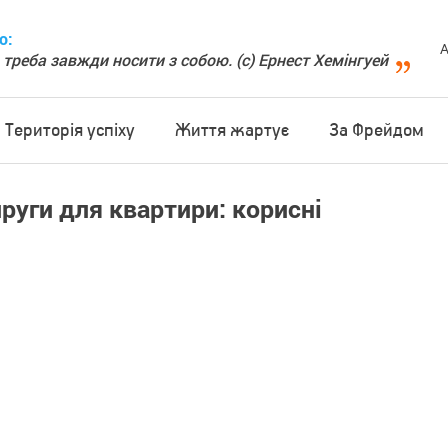
о:
А
 треба завжди носити з собою. (с) Ернест Хемінгуей
Територія успіху
Життя жартує
За Фрейдом
пруги для квартири: корисні