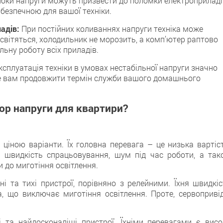
ибки напруги можуть призвести до поломки електроприладі
 безпечною для вашої техніки.
адів:
При постійних коливаннях напруги техніка може
вітяться, холодильник не морозить, а комп’ютер раптово
льну роботу всіх приладів.
сплуатація техніки в умовах нестабільної напруги значно
оже вам продовжити термін служби вашого домашнього
тор напруги для квартири?
ціною варіанти. Їх головна перевага – це низька вартіст
а швидкість спрацьовування, шум під час роботи, а так
и до миготіння освітлення.
і та тихі пристрої, порівняно з релейними. Їхня швидкіс
а, що виключає миготіння освітлення. Проте, сервопривід
 та найдосконаліші пристрої. Їхніми перевагами є висо