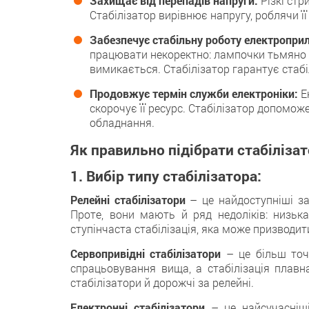
Захищає від перепадів напруги:
Різкі стр
Стабілізатор вирівнює напругу, роблячи її
Забезпечує стабільну роботу електроприл
працювати некоректно: лампочки тьмяно с
вимикається. Стабілізатор гарантує стабі
Продовжує термін служби електроніки:
Ек
скорочує її ресурс. Стабілізатор допом
обладнання.
Як правильно підібрати стабіліза
1. Вибір типу стабілізатора:
Релейні стабілізатори
– це найдоступніші за 
Проте, вони мають й ряд недоліків: низьк
ступінчаста стабілізація, яка може призводит
Сервопривідні стабілізатори
– це більш точн
спрацьовування вища, а стабілізація плавн
стабілізатори й дорожчі за релейні.
Електронні стабілізатори
– це найсучасніші