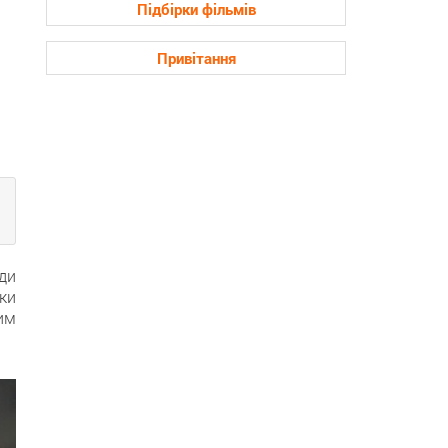
Підбірки фільмів
Привітання
ди
ки
им