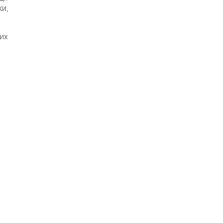
и,
их