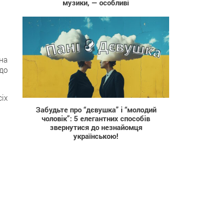
музики, — особливі
она
 до
1 045
іх
Забудьте про “дєвушка” і “молодий
чоловік”: 5 елегантних способів
звернутися до незнайомця
українською!