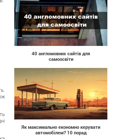
в.
22 713
40 англомовних сайтів для
самоосвіти
ь.
ож
90
ть
ні
Як максимально економно керувати
автомобілем? 10 порад
ка