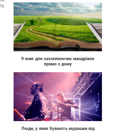
е,
1 488
9 книг для захоплюючих мандрівок
прямо з дому
1 209
Люди, у яких бувають мурашки від