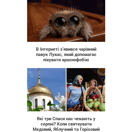
1 037
В Інтернеті з’явився чарівний
павук Лукас, який допомагає
лікувати арахнофобію
554
Які три Спаси нас чекають у
серпні? Коли святкувати
Медовий, Яблучний та Горіховий