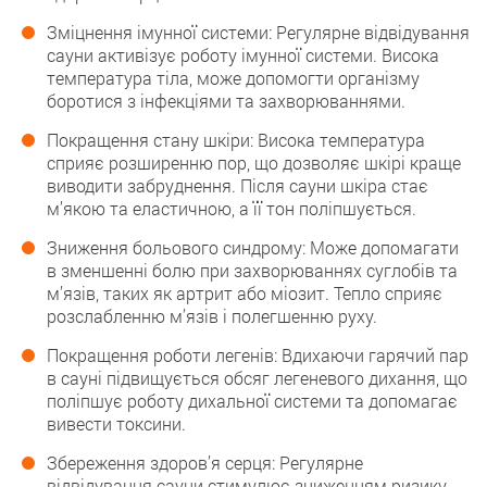
Зміцнення імунної системи: Регулярне відвідування
сауни активізує роботу імунної системи. Висока
температура тіла, може допомогти організму
боротися з інфекціями та захворюваннями.
Покращення стану шкіри: Висока температура
сприяє розширенню пор, що дозволяє шкірі краще
виводити забруднення. Після сауни шкіра стає
м’якою та еластичною, а її тон поліпшується.
Зниження больового синдрому: Може допомагати
в зменшенні болю при захворюваннях суглобів та
м’язів, таких як артрит або міозит. Тепло сприяє
розслабленню м’язів і полегшенню руху.
Покращення роботи легенів: Вдихаючи гарячий пар
в сауні підвищується обсяг легеневого дихання, що
поліпшує роботу дихальної системи та допомагає
вивести токсини.
Збереження здоров’я серця: Регулярне
відвідування сауни стимулює зниженням ризику