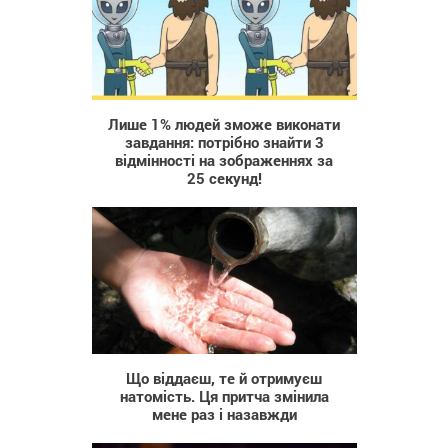
1 927
Лише 1% людей зможе виконати
завдання: потрібно знайти 3
відмінності на зображеннях за
25 секунд!
467
Що віддаєш, те й отримуєш
натомість. Ця притча змінила
мене раз і назавжди