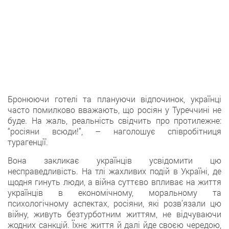
Бронюючи готелі та плануючи відпочинок, українці
часто помилково вважають, що росіян у Туреччині не
буде. На жаль, реальність свідчить про протилежне:
“росіяни всюди!”, – наголошує співробітниця
турагенції.
Вона закликає українців усвідомити цю
несправедливість. На тлі жахливих подій в Україні, де
щодня гинуть люди, а війна суттєво впливає на життя
українців в економічному, моральному та
психологічному аспектах, росіяни, які розв’язали цю
війну, живуть безтурботним життям, не відчуваючи
жодних санкцій. Їхнє життя й далі йде своєю чередою,