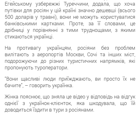
Егейському узбережжі Туреччини, додала, що хоча
путівки для росіян у цій країні значно дешевші (всього
500 доларів у травні), вони не можуть користуватися
банківськими картками. Проте, за її словами, це
дрібниці у порівнянні з тими труднощами, з якими
стикаються українці.
На противагу українцям, росіяни без проблем
вилітають з аеропортів Москви, Сочі та інших міст,
подорожуючи до різних туристичних напрямків, які
пропонують туроператори.
“Вони щасливі люди приїжджають, ви просто їх не
бачите”, – говорить українка.
Жінка пояснює, що зняла це відео у відповідь на відгук
однієї з українок-клієнток, яка шкодувала, що їй
доводиться їздити в тури з росіянами.