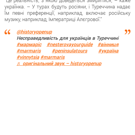
“Це реальність, з якою доведеться змиритися, – каже
українка. – У турах будуть росіяни, і Туреччина надає
їм певні преференції, наприклад, включає російську
музику, наприклад, Імператриці Алєгрової.”
@historyopenup
Несправедливість для українців в Туреччині
#мармаріс
#nesterovayourguide
#вінниця
#marmaris
#peninsulatours
#україна
#vinnytsia
#marmaris
♬ оригінальний звук – historyopenup