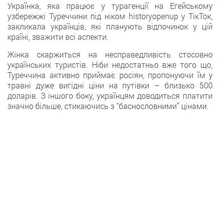
Українка, яка працює у турагенції на Егейському
узбережжі Туреччини під ніком historyopenup у ТікТок,
закликала українців, які планують відпочинок у цій
країні, зважити всі аспекти.
Жінка скаржиться на несправедливість стосовно
українських туристів. Ніби недостатньо вже того що,
Туреччина активно приймає росіян, пропонуючи їм у
травні дуже вигідні ціни на путівки – близько 500
доларів. З іншого боку, українцям доводиться платити
значно більше, стикаючись з “баснословними” цінами.