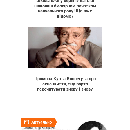
Школа вже у серпні? Батьки
шоковані ймовірним початком
навчального року! Що вже
відомо?
Промова Курта Воннегута про
сенс життя, яку варто
перечитувати знову і знову
Актуально