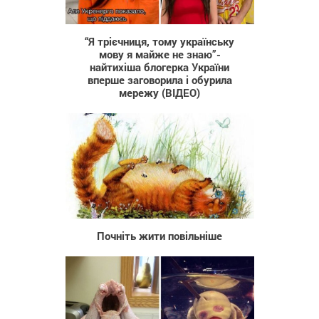
2 099
“Я трієчниця, тому українську
мову я майже не знаю”-
найтихіша блогерка України
вперше заговорила і обурила
мережу (ВІДЕО)
460
Почніть жити повільніше