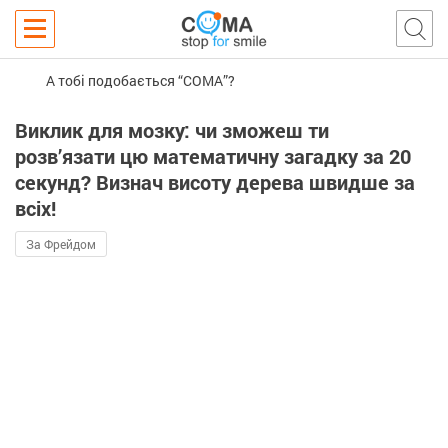
А тобі подобається “COMA”?
Виклик для мозку: чи зможеш ти
розв’язати цю математичну загадку за 20
секунд? Визнач висоту дерева швидше за
всіх!
За Фрейдом