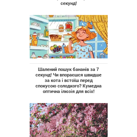
секунд!
Шалений пошук бананів за 7
секунд! Чи впораєшся швидше
за кота і встоїш перед
спокусою солодкого? Кумедна
оптична ілюзія для всіх!