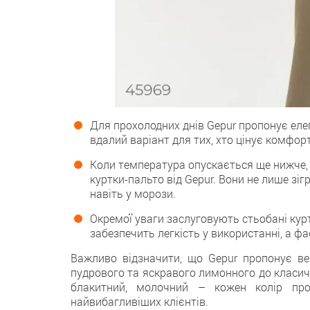
Для прохолодних днів Gepur пропонує еле
вдалий варіант для тих, хто цінує комфор
Коли температура опускається ще нижче, 
куртки-пальто від Gepur. Вони не лише зіг
навіть у морози.
Окремої уваги заслуговують стьобані курт
забезпечить легкість у використанні, а ф
Важливо відзначити, що Gepur пропонує верх
пудрового та яскравого лимонного до класичн
блакитний, молочний – кожен колір про
найвибагливіших клієнтів.