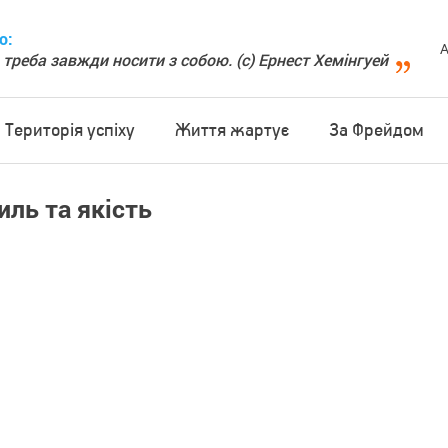
о:
А
 треба завжди носити з собою. (с) Ернест Хемінгуей
Територія успіху
Життя жартує
За Фрейдом
иль та якість