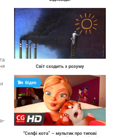
888
та
ня
Світ сходить з розуму
Відео
ри
2 076
ь-
“Селфі кота” – мультик про типові