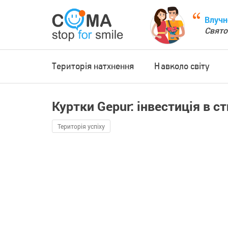
Влучн
Свято
Територія натхнення
Навколо світу
Куртки Gepur: інвестиція в ст
Територія успіху