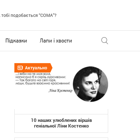
 тобі подобається “COMA”?
Підказки
Лапи і хвости
Актуально
10 наших улюблених віршів
геніальної Ліни Костенко