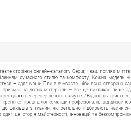
таєте сторінки онлайн-каталогу Gepur, і ваш погляд миттє
іленням сучасного стилю та комфорту. Кожна модель ні
ається – одягнувши її ви відчуваєте, ніби вона створена с
й, приємні на дотик матеріали – все це викликає лише од
секрет цього неперевершеного відчуття? Відповідь криється
кропіткої праці цілої команди професіоналів: від дизайнер
до фахівців з тканин, які ретельно підбирають найякісні
 одяг, це історія майстерності, інновацій та безкомпроміс