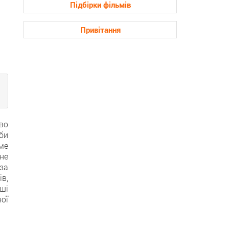
Підбірки фільмів
Привітання
во
би
аме
не
 за
ів,
ші
ної