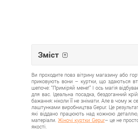
Зміст
Ви проходите повз вітрину магазину або гор
приковують вони – куртки, що здаються вт
шепоче: “Приміряй мене!” І ось магія відбув
для вас. Ідеальна посадка, бездоганний крі
бажання: ніколи її не знімати. Але в чому ж 
лаштунками виробництва Gepur. Це результат 
які віддано працюють над кожною деталлю, 
матеріали.
Жіночі куртки Gepur
– це не просто
якості.