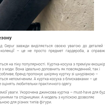
езону
нд Gepur завжди виділяється своєю увагою до деталей 
 колекції – це не просто предмет гардероба, а справж
ься на піку популярності. Куртка-косуха з преміум екошкі
де з моди. Вона ідеально доповнить як повсякденний, так і
особливе, бренд пропонує шкіряну куртку зі шнурівкою –
иться непоміченим. А куртка-косуха з блискавками – це
е оцінять любительки практичного одягу.
мої уваги. Укорочена джинсова куртка – must-have для буд
сукнями та спідницями. А модель з куліскою дозволяє
ьною для різних типів фігури.