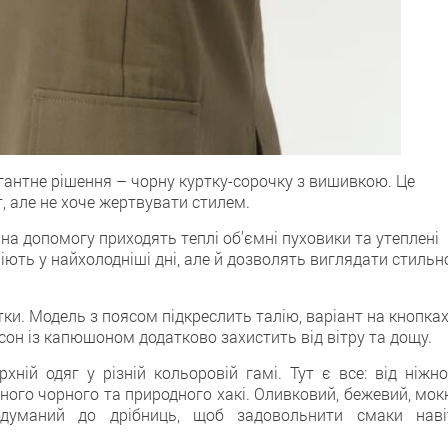
гантне рішення – чорну куртку-сорочку з вишивкою. Це
т, але не хоче жертвувати стилем.
на допомогу приходять теплі об’ємні пуховики та утеплені
ріють у найхолодніші дні, але й дозволять виглядати стильн
ки. Модель з поясом підкреслить талію, варіант на кнопка
асон із капюшоном додатково захистить від вітру та дощу.
ній одяг у різній кольоровій гамі. Тут є все: від ніжно
ого чорного та природного хакі. Оливковий, бежевий, мокк
думаний до дрібниць, щоб задовольнити смаки наві