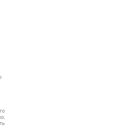
о
х
го
о,
ть