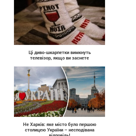
778
Ці диво-шкарпетки вимкнуть
телевізор, якщо ви заснете
1 030
Не Харків: яке місто було першою
столицею України – несподівана
відповідь!