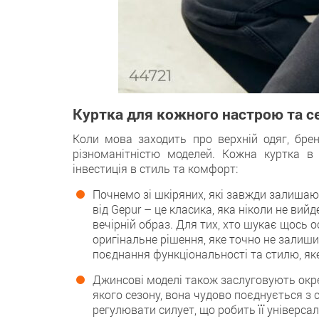
Куртка для кожного настрою та с
Коли мова заходить про верхній одяг, бре
різноманітністю моделей. Кожна куртка в
інвестиція в стиль та комфорт:
Почнемо зі шкіряних, які завжди залишают
від Gepur – це класика, яка ніколи не вий
вечірній образ. Для тих, хто шукає щось 
оригінальне рішення, яке точно не залиш
поєднання функціональності та стилю, як
Джинсові моделі також заслуговують окре
якого сезону, вона чудово поєднується з 
регулювати силует, що робить її універсал