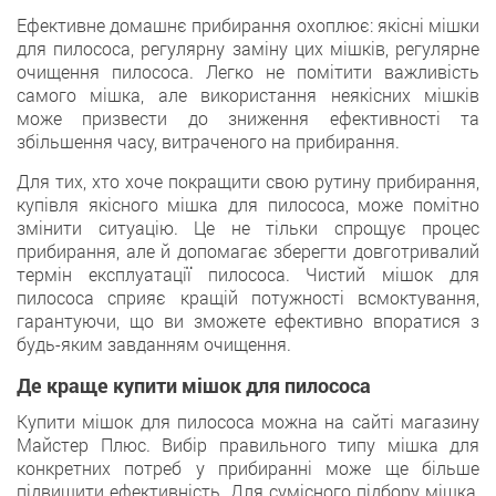
Ефективне домашнє прибирання охоплює: якісні мішки
для пилососа, регулярну заміну цих мішків, регулярне
очищення пилососа. Легко не помітити важливість
самого мішка, але використання неякісних мішків
може призвести до зниження ефективності та
збільшення часу, витраченого на прибирання.
Для тих, хто хоче покращити свою рутину прибирання,
купівля якісного мішка для пилососа, може помітно
змінити ситуацію. Це не тільки спрощує процес
прибирання, але й допомагає зберегти довготривалий
термін експлуатації пилососа. Чистий мішок для
пилососа сприяє кращій потужності всмоктування,
гарантуючи, що ви зможете ефективно впоратися з
будь-яким завданням очищення.
Де краще купити мішок для пилососа
Купити мішок для пилососа можна на сайті магазину
Майстер Плюс. Вибір правильного типу мішка для
конкретних потреб у прибиранні може ще більше
підвищити ефективність. Для сумісного підбору мішка,