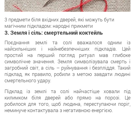
3 предмети біля вхідних дверей, які можуть бути
магічним підкладом: народні прикмети
3. Земля і сіль: смертельний коктейль
Поєднання землі та солі вважалося одним із
найсильніших і найнебезпечніших підкладів. Цей
простий на перший погляд ритуал мав глибоке
символічне значення. Земля символізувала смерть і
загробний світ, а сіль – руйнування і безпліддя. Такий
підклад, як правило, робили з метою завдати людині
смертельного удару.
Підклад із землі та солі найчастіше ховали під
килимком біля дверей або прямо на порозі. Це
робилося для того, щоб людина, переступаючи поріг,
неминуче контактувала з негативною енергією.