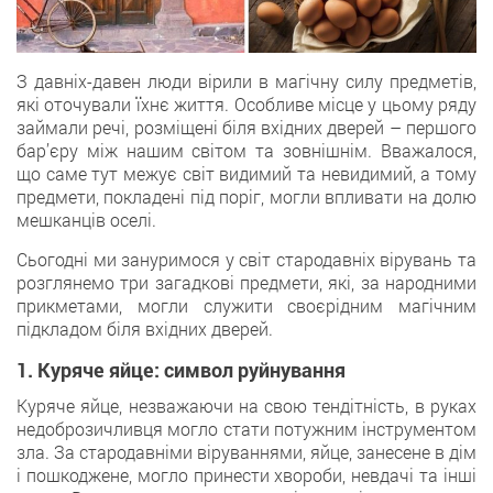
З давніх-давен люди вірили в магічну силу предметів,
які оточували їхнє життя. Особливе місце у цьому ряду
займали речі, розміщені біля вхідних дверей – першого
бар’єру між нашим світом та зовнішнім. Вважалося,
що саме тут межує світ видимий та невидимий, а тому
предмети, покладені під поріг, могли впливати на долю
мешканців оселі.
Сьогодні ми зануримося у світ стародавніх вірувань та
розглянемо три загадкові предмети, які, за народними
прикметами, могли служити своєрідним магічним
підкладом біля вхідних дверей.
1. Куряче яйце: символ руйнування
Куряче яйце, незважаючи на свою тендітність, в руках
недоброзичливця могло стати потужним інструментом
зла. За стародавніми віруваннями, яйце, занесене в дім
і пошкоджене, могло принести хвороби, невдачі та інші